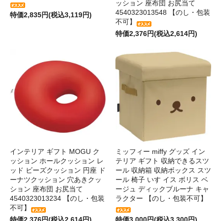
ッション 座布団 お尻当て
4540323013548 【のし・包装
特価2,835円(税込3,119円)
不可】
特価2,376円(税込2,614円)
インテリア ギフト MOGU ク
ミッフィー miffy グッズ イン
ッション ホールクッション レ
テリア ギフト 収納できるスツ
ッド ビーズクッション 円座 ド
ール 収納箱 収納ボックス スツ
ーナツクッション 穴あきクッ
ール 椅子 いす イス ボリス ベ
ション 座布団 お尻当て
ージュ ディックブルーナ キャ
4540323013234 【のし・包装
ラクター 【のし・包装不可】
不可】
特価2,376円(税込2,614円)
特価3,000円(税込3,300円)