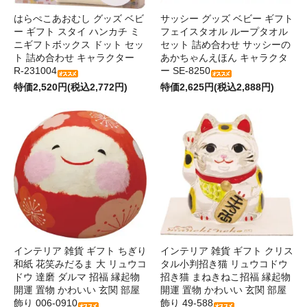
はらぺこあおむし グッズ ベビ
サッシー グッズ ベビー ギフト
ー ギフト スタイ ハンカチ ミ
フェイスタオル ループタオル
ニギフトボックス ドット セッ
セット 詰め合わせ サッシーの
ト 詰め合わせ キャラクター
あかちゃんえほん キャラクタ
R-231004
ー SE-8250
特価2,520円(税込2,772円)
特価2,625円(税込2,888円)
インテリア 雑貨 ギフト ちぎり
インテリア 雑貨 ギフト クリス
和紙 花笑みだるま 大 リュウコ
タル小判招き猫 リュウコドウ
ドウ 達磨 ダルマ 招福 縁起物
招き猫 まねきねこ招福 縁起物
開運 置物 かわいい 玄関 部屋
開運 置物 かわいい 玄関 部屋
飾り 006-0910
飾り 49-588