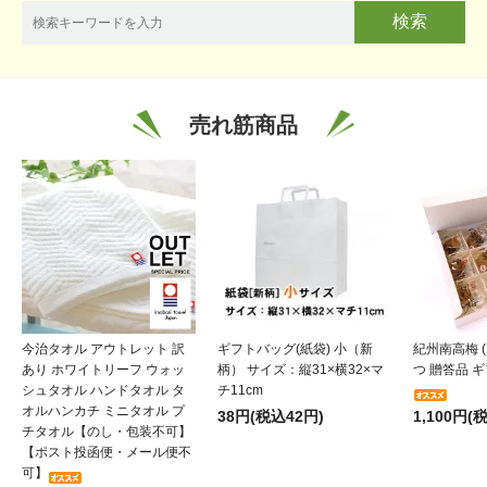
検索
売れ筋商品
今治タオル アウトレット 訳
ギフトバッグ(紙袋) 小（新
紀州南高梅 (
あり ホワイトリーフ ウォッ
柄） サイズ：縦31×横32×マ
つ 贈答品 ギフ
シュタオル ハンドタオル タ
チ11cm
オルハンカチ ミニタオル プ
38円(税込42円)
1,100円(
チタオル【のし・包装不可】
【ポスト投函便・メール便不
可】