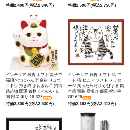
特価2,400円(税込2,640円)
特価2,500円(税込2,750円)
インテリア 雑貨 ギフト 親子で
インテリア 雑貨 ギフト 絵 ア
福招きだにゃん 貯金箱 リュウ
ート 猫 ねこ イラスト メッセ
コドウ 招き猫 まねきねこ 招福
ージ 笑った分だけ かばまる 岡
縁起物 開運 置物 かわいい 玄
本肇 額装 壁掛け 部屋 祝い事
関 部屋 飾り 18-328
OP-629
特価2,300円(税込2,530円)
特価2,193円(税込2,413円)