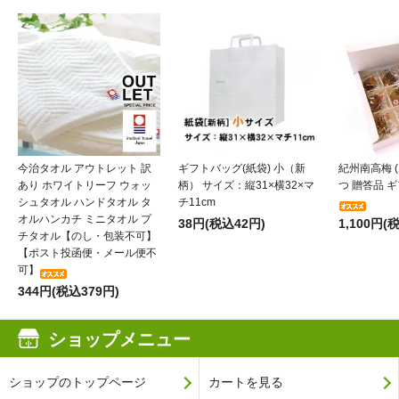
今治タオル アウトレット 訳
ギフトバッグ(紙袋) 小（新
紀州南高梅 (
あり ホワイトリーフ ウォッ
柄） サイズ：縦31×横32×マ
つ 贈答品 ギフ
シュタオル ハンドタオル タ
チ11cm
オルハンカチ ミニタオル プ
38円(税込42円)
1,100円(
チタオル【のし・包装不可】
【ポスト投函便・メール便不
可】
344円(税込379円)
ショップメニュー
ショップのトップページ
カートを見る