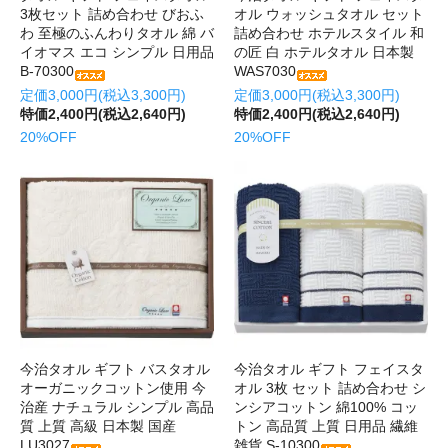
3枚セット 詰め合わせ びおふ
オル ウォッシュタオル セット
わ 至極のふんわりタオル 綿 バ
詰め合わせ ホテルスタイル 和
イオマス エコ シンプル 日用品
の匠 白 ホテルタオル 日本製
B-70300
WAS7030
定価3,000円(税込3,300円)
定価3,000円(税込3,300円)
特価2,400円(税込2,640円)
特価2,400円(税込2,640円)
20%OFF
20%OFF
今治タオル ギフト バスタオル
今治タオル ギフト フェイスタ
オーガニックコットン使用 今
オル 3枚 セット 詰め合わせ シ
治産 ナチュラル シンプル 高品
ンシアコットン 綿100% コッ
質 上質 高級 日本製 国産
トン 高品質 上質 日用品 繊維
LU3027
雑貨 S-10300