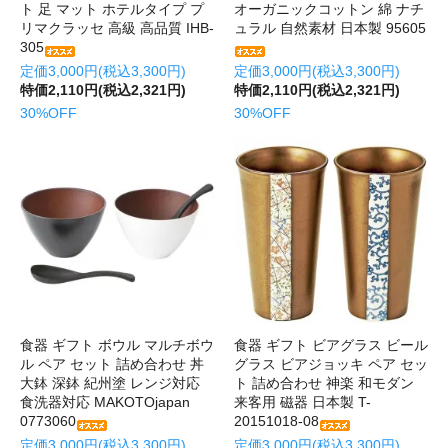
ト 足 マット ホテルタイプ プ
オーガニックコットン 綿 ナチ
リマクラッセ 高級 高品質 IHB-
ュラル 自然素材 日本製 95605
305
定価3,000円(税込3,300円)
定価3,000円(税込3,300円)
特価2,110円(税込2,321円)
特価2,110円(税込2,321円)
30%OFF
30%OFF
食器 ギフト ボウル マルチボウ
食器 ギフト ビアグラス ビール
ル ペア セット 詰め合わせ 丼
グラス ビアジョッキ ペア セッ
大鉢 深鉢 紀州塗 レンジ対応
ト 詰め合わせ 神楽 和モダン
食洗器対応 MAKOTOjapan
来客用 磁器 日本製 T-
0773060
20151018-08
定価3,000円(税込3,300円)
定価3,000円(税込3,300円)