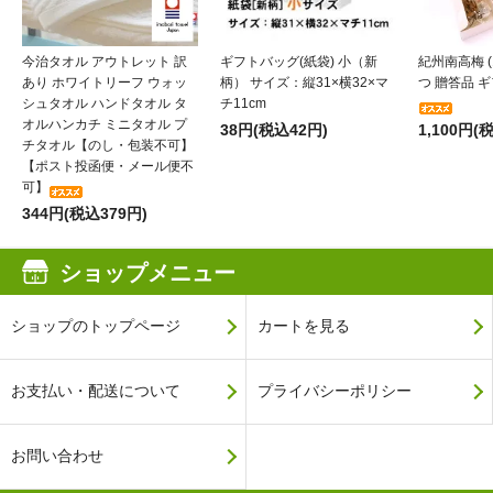
今治タオル アウトレット 訳
ギフトバッグ(紙袋) 小（新
紀州南高梅 (
あり ホワイトリーフ ウォッ
柄） サイズ：縦31×横32×マ
つ 贈答品 ギフ
シュタオル ハンドタオル タ
チ11cm
オルハンカチ ミニタオル プ
38円(税込42円)
1,100円(
チタオル【のし・包装不可】
【ポスト投函便・メール便不
可】
344円(税込379円)
ショップメニュー
ショップのトップページ
カートを見る
お支払い・配送について
プライバシーポリシー
お問い合わせ