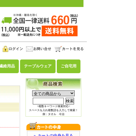
繊維用品
テーブルウェア
ご自宅用
>複数キーワード検索対応<
スペースを入れ複数語を入力して検索！
例：タオル 今治
» カートの中身を見る