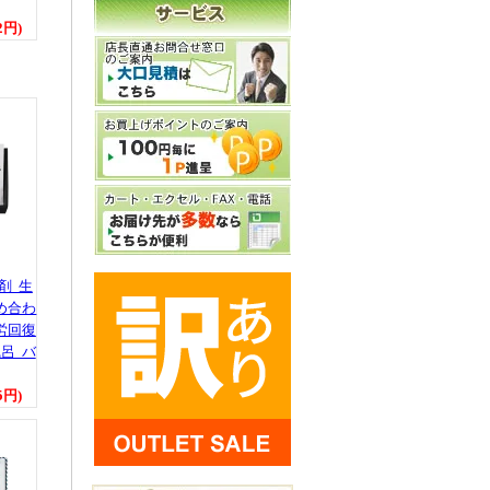
2円)
剤 生
め合わ
疲労回復
呂 バ
5円)