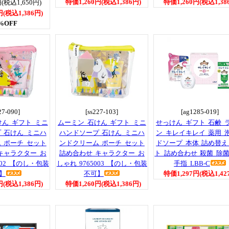
特価1,260円(税込1,386円)
特価1,260円(税込1,38
(税込1,650円)
円(税込1,386円)
%OFF
27-090]
[ss227-103]
[ag1285-019]
けん ギフト ミニ
ムーミン 石けん ギフト ミニ
せっけん ギフト 石鹸 
 石けん ミニハ
ハンドソープ 石けん ミニハ
ン キレイキレイ 薬用 
 ポーチ セット
ンドクリーム ポーチ セット
ドソープ 本体 詰め替え
キャラクター お
詰め合わせ キャラクター お
ト 詰め合わせ 殺菌 除菌
002 【のし・包装
しゃれ 9765003 【のし・包装
手指 LBB-C
】
不可】
特価1,297円(税込1,42
円(税込1,386円)
特価1,260円(税込1,386円)