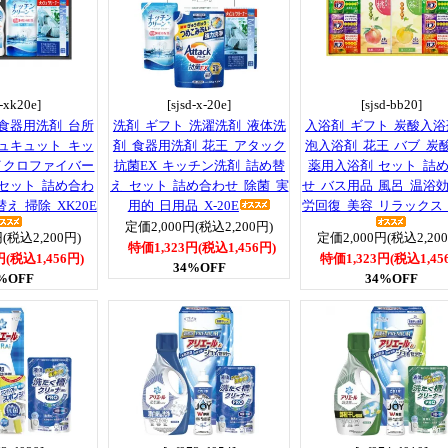
d-xk20e]
[sjsd-x-20e]
[sjsd-bb20]
 食器用洗剤 台所
洗剤 ギフト 洗濯洗剤 液体洗
入浴剤 ギフト 炭酸入浴
キュキュット キッ
剤 食器用洗剤 花王 アタック
泡入浴剤 花王 バブ 炭
イクロファイバー
抗菌EX キッチン洗剤 詰め替
薬用入浴剤 セット 詰
 セット 詰め合わ
え セット 詰め合わせ 除菌 実
せ バス用品 風呂 温浴効
え 掃除 XK20E
用的 日用品 X-20E
労回復 美容 リラックス 
定価2,000円(税込2,200円)
(税込2,200円)
定価2,000円(税込2,20
特価1,323円(税込1,456円)
円(税込1,456円)
特価1,323円(税込1,45
34%OFF
%OFF
34%OFF