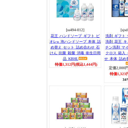
[ss494-012]
[sjs
花王 ハンドソープ ギフト ビ
洗剤 ギフト
オレu 泡ハンドソープ 本体 詰
洗剤 花王 
め替え セット 詰め合わせ 石
チン洗剤 マ
けん 抗菌 殺菌 消毒 衛生日用
クロス 箱入
品 KBHL
せ 本体 詰め替
特価1,312円(税込1,444円)
定価2,000円
特価1,323
34