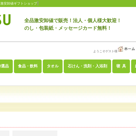
 激安卸値ギフトショップ
全品激安卸値で販売！法人・個人様大歓迎！
のし・包装紙・メッセージカード無料！
ようこそゲスト様
特選品
食品・飲料
タオル
石けん・洗剤・入浴剤
寝 具