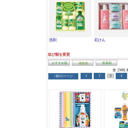
洗剤
石けん
並び順を変更
おすすめ順
新着順
価格順
全 [508
1
2
3
4
<前のページ