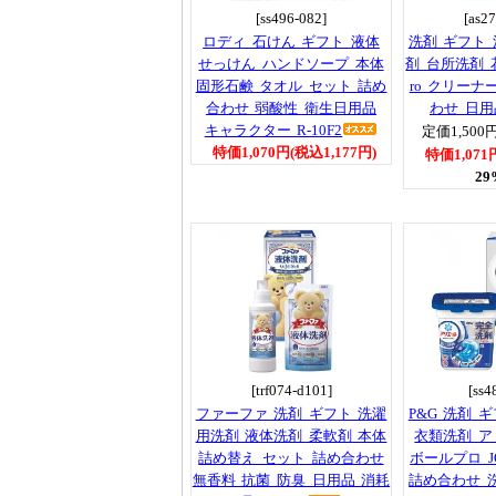
[ss496-082]
[as2
ロディ 石けん ギフト 液体
洗剤 ギフト
せっけん ハンドソープ 本体
剤 台所洗剤 
固形石鹸 タオル セット 詰め
ro クリーナ
合わせ 弱酸性 衛生日用品
わせ 日用
キャラクター R-10F2
定価1,500円
特価1,070円(税込1,177円)
特価1,071
29
[trf074-d101]
[ss4
ファーファ 洗剤 ギフト 洗濯
P&G 洗剤 
用洗剤 液体洗剤 柔軟剤 本体
衣類洗剤 
詰め替え セット 詰め合わせ
ボールプロ J
無香料 抗菌 防臭 日用品 消耗
詰め合わせ 洗