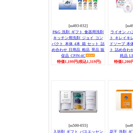
[ss493-032]
[ss4
P&G 洗剤 ギフト 食器用洗剤
ライオン ハ
キッチン用洗剤 ジョイ コン
ト キレイキ
パクト 本体 4本 箱 セット 詰
ドソープ 本
め合わせ 日用品 粗品 景品 販
ト 詰め合わ
促品 CPJN-4C
耗品 LB
特価1,199円(税込1,319円)
特価1,200
[ss500-055]
[ss4
入浴剤 ギフト バスエッセン
花王 洗剤 