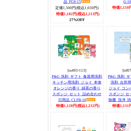
品 FGS-15
G-1
特価1,110
定価1,500円(税込1,650円)
特価1,102円(税込1,213円)
27%OFF
[ss493-113]
[trf0
P&G 洗剤 ギフト 食器用洗剤
P&G 洗剤 
キッチン用洗剤 ジョイ 本体
洗剤 台所
オレンジの香り 緑茶の香り
ジョイ コン
スポンジ セット 詰め合わせ
スポンジ セ
日用品 CLFB-10
除菌 洗浄 消耗
特価1,120円(税込1,232円)
特価1,131