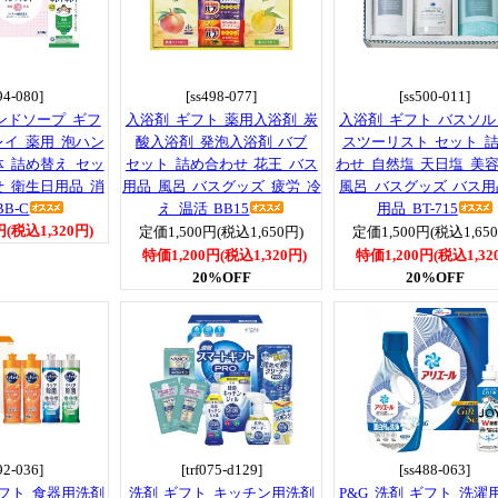
94-080]
[ss498-077]
[ss500-011]
ンドソープ ギフ
入浴剤 ギフト 薬用入浴剤 炭
入浴剤 ギフト バスソル
レイ 薬用 泡ハン
酸入浴剤 発泡入浴剤 バブ
スツーリスト セット 
体 詰め替え セッ
セット 詰め合わせ 花王 バス
わせ 自然塩 天日塩 美容
せ 衛生日用品 消
用品 風呂 バスグッズ 疲労 冷
風呂 バスグッズ バス用
B-C
え 温活 BB15
用品 BT-715
円(税込1,320円)
定価1,500円(税込1,650円)
定価1,500円(税込1,65
特価1,200円(税込1,320円)
特価1,200円(税込1,32
20%OFF
20%OFF
92-036]
[trf075-d129]
[ss488-063]
ギフト 食器用洗剤
洗剤 ギフト キッチン用洗剤
P&G 洗剤 ギフト 洗濯