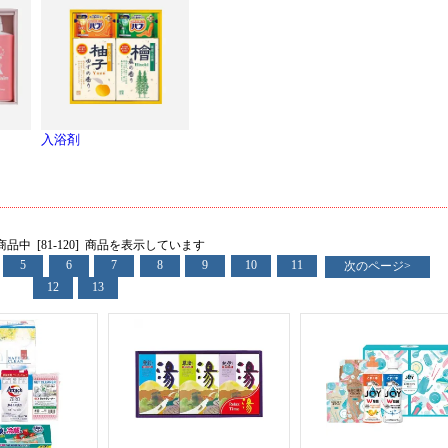
入浴剤
] 商品中 [81-120] 商品を表示しています
5
6
7
8
9
10
11
次のページ>
12
13