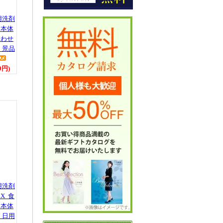
用洗剤
 本体
合わせ
 景品
9円)
用洗剤
X 食
 本体
 日用