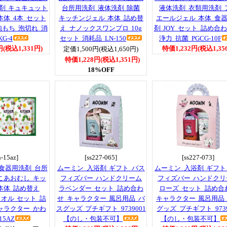
剤 キュキュット
台所用洗剤 液体洗剤 除菌
液体洗剤 衣類用洗剤 
本体 4本 セット
キッチンジェル 本体 詰め替
エールジェル 本体 食
泡もち 泡切れ 消
え ナノックスワンプロ 10g
剤 JOY セット 詰め合
G-4
セット 消耗品 LN-150
浄力 抗菌 PGCG-10F
円(税込1,331円)
特価1,232円(税込1,35
定価1,500円(税込1,650円)
特価1,228円(税込1,351円)
18%OFF
h-15az]
[ss227-065]
[ss227-073]
 食器用洗剤 台所
ムーミン 入浴剤 ギフト バス
ムーミン 入浴剤 ギフト
こあおむし キッ
フィズバー ハンドクリーム
フィズバー ハンドクリ
本体 詰め替え
ラベンダー セット 詰め合わ
ローズ セット 詰め合
オル セット 詰
せ キャラクター 風呂用品 バ
キャラクター 風呂用品
ャラクター かわ
スグッズ プチギフト 9739001
グッズ プチギフト 9739
15AZ
【のし・包装不可】
【のし・包装不可】