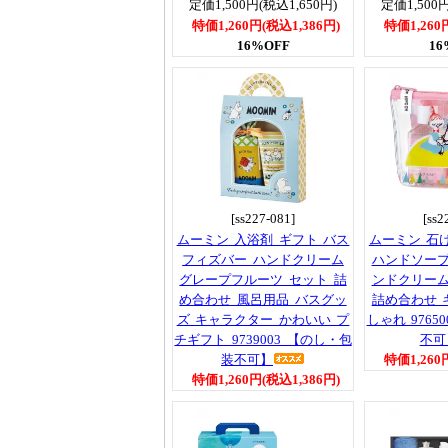
定価1,500円(税込1,650円)
定価1,500円
特価1,260円(税込1,386円)
特価1,260
16%OFF
16
[ss227-081]
[ss2
ムーミン 入浴剤 ギフト バス
ムーミン 石
フィズバー ハンドクリーム
ハンドソープ
グレープフルーツ セット 詰
ンドクリーム
め合わせ 風呂用品 バスグッ
詰め合わせ 
ズ キャラクター かわいい プ
しゃれ 9765
チギフト 9739003 【のし・包
不可
装不可】
特価1,260
特価1,260円(税込1,386円)