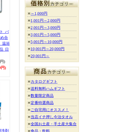
～1,000円
1,001円～2,000円
2,001円～3,000円
ト バ
3,001円～5,000円
詰め合
5,001円～10,000円
 温浴
10,001円～20,000円
品 日
20,001円～
0円)
0円)
カタログギフト
送料無料ハムギフト
数量限定商品
定番特選商品
ご自宅用にオススメ！
当店イチ押し今治タオル
全国お土産・手土産大集合
用洗剤
食品・飲料