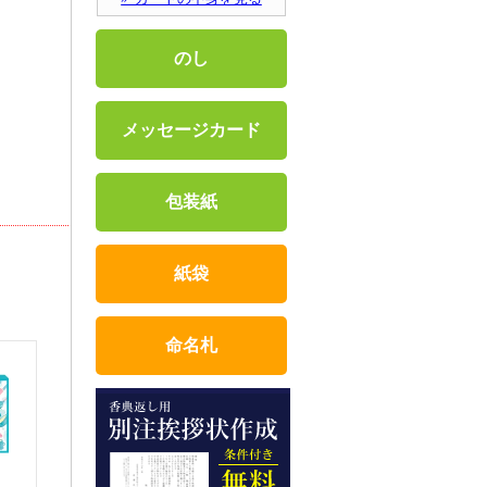
のし
メッセージカード
包装紙
紙袋
命名札