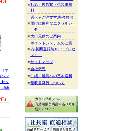
6円)
し紙・挨拶状・包装紙無
料！
選べるご注文方法-多数お
届けに便利なエクセルシー
ト有
大口見積のご案内
ポイントシステムのご案
内-初回登録時100ptプレゼ
ント！
サイトマップ
会社概要
ライオ
沖縄・離島への基本送料
泡ハン
 セッ
領収書発行について
 消毒
7円)