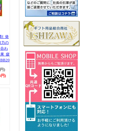
剤 発
酸力の
め合わ
果 疲
BB20
0円)
6円)