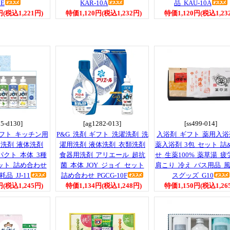
0E
KAR-10A
品 KAU-10A
円(税込1,221円)
特価1,120円(税込1,232円)
特価1,120円(税込1,23
75-d130]
[ag1282-013]
[ss499-014]
ギフト キッチン用
P&G 洗剤 ギフト 洗濯洗剤 洗
入浴剤 ギフト 薬用入浴
用洗剤 液体洗剤
濯用洗剤 液体洗剤 衣類洗剤
薬入浴剤 3包 セット 詰
パクト 本体 3種
食器用洗剤 アリエール 超抗
せ 生薬100% 薬草湯 
ット 詰め合わせ
菌 本体 JOY ジョイ セット
肩こり 冷え バス用品 風
品 JJ-11
詰め合わせ PGCG-10F
スグッズ G10
円(税込1,245円)
特価1,134円(税込1,248円)
特価1,150円(税込1,26