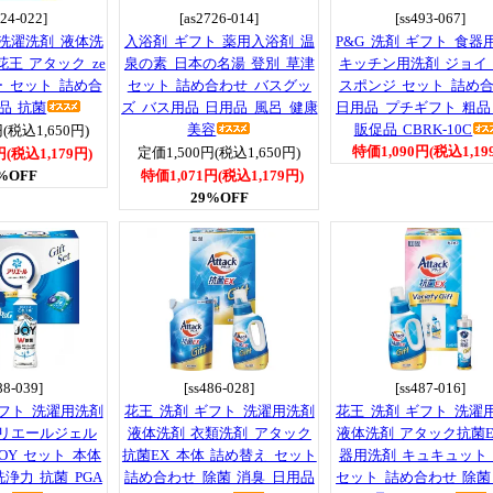
724-022]
[as2726-014]
[ss493-067]
 洗濯洗剤 液体洗
入浴剤 ギフト 薬用入浴剤 温
P&G 洗剤 ギフト 食器
花王 アタック ze
泉の素 日本の名湯 登別 草津
キッチン用洗剤 ジョイ
ー セット 詰め合
セット 詰め合わせ バスグッ
スポンジ セット 詰め
品 抗菌
ズ バス用品 日用品 風呂 健康
日用品 プチギフト 粗品
美容
販促品 CBRK-10C
(税込1,650円)
特価1,090円(税込1,19
定価1,500円(税込1,650円)
円(税込1,179円)
%OFF
特価1,071円(税込1,179円)
29%OFF
88-039]
[ss486-028]
[ss487-016]
ギフト 洗濯用洗剤
花王 洗剤 ギフト 洗濯用洗剤
花王 洗剤 ギフト 洗濯
アリエールジェル
液体洗剤 衣類洗剤 アタック
液体洗剤 アタック抗菌E
OY セット 本体
抗菌EX 本体 詰め替え セット
器用洗剤 キュキュット
浄力 抗菌 PGA
詰め合わせ 除菌 消臭 日用品
セット 詰め合わせ 除菌