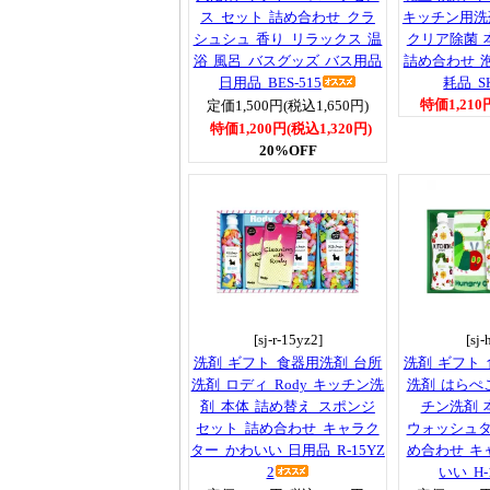
ス セット 詰め合わせ クラ
キッチン用洗
シュシュ 香り リラックス 温
クリア除菌 
浴 風呂 バスグッズ バス用品
詰め合わせ 
日用品 BES-515
耗品 SK
特価1,210
定価1,500円(税込1,650円)
特価1,200円(税込1,320円)
20%OFF
[sj-r-15yz2]
[sj-
洗剤 ギフト 食器用洗剤 台所
洗剤 ギフト
洗剤 ロディ Rody キッチン洗
洗剤 はらぺ
剤 本体 詰め替え スポンジ
チン洗剤 
セット 詰め合わせ キャラク
ウォッシュタ
ター かわいい 日用品 R-15YZ
め合わせ キ
2
いい H-