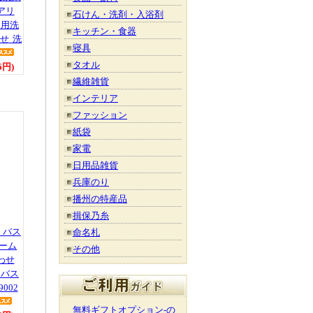
アリ
石けん・洗剤・入浴剤
器用洗
キッチン・食器
わせ 洗
寝具
タオル
6円)
繊維雑貨
インテリア
ファッション
紙袋
家電
日用品雑貨
兵庫のり
播州の特産品
揖保乃糸
 バス
命名札
ーム
その他
わせ
 バス
002
無料ギフトオプション-の