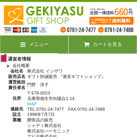
メニュー
カートを見る
会社概要
会社名
株式会社 イシザワ
販売店名
ギフト卸値販売 『激安ギフトショップ』
運営統括
門野 淳子
責任者名
〒678-0023
住所
兵庫県
相生市
向陽台
1-14
MAP
連絡先
TEL:
0791-24-7477
FAX:0791-24-7488
設立
1998年7月7日
業種
贈答品の販売
シャディ株式会社
株式会社ハーモニック
アピデ株式会社