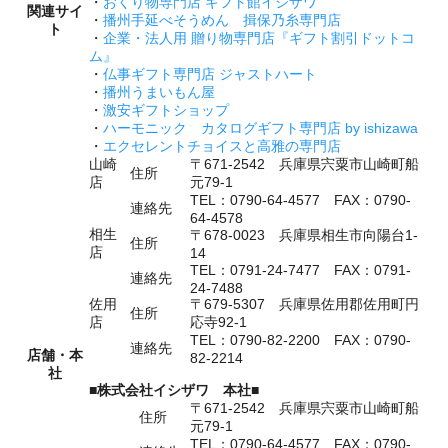
・
おくり物専門店 ギフト館イシザワ
関連サイ
・
播州手延べそうめん 揖保乃糸専門店
ト
・
企業・法人用 贈り物専門店『ギフト割引ドットコ
ム』
・
仏事ギフト専門店 ジャストハート
・
播州うまいもん屋
・
激安ギフトショップ
・
ハーモニック カタログギフト専門店 by ishizawa
・
エクセレントチョイスと高雅の専門店
山崎
〒671-2542 兵庫県宍粟市山崎町船
住所
店
元79-1
TEL：0790-64-4577 FAX：0790-
連絡先
64-4578
相生
〒678-0023 兵庫県相生市向陽台1-
住所
店
14
TEL：0791-24-7477 FAX：0791-
連絡先
24-7488
佐用
〒679-5307 兵庫県佐用郡佐用町円
住所
店
応寺92-1
TEL：0790-82-2200 FAX：0790-
連絡先
店舗・本
82-2214
社
■株式会社イシザワ 本社■
〒671-2542 兵庫県宍粟市山崎町船
住所
元79-1
TEL：0790-64-4577 FAX：0790-