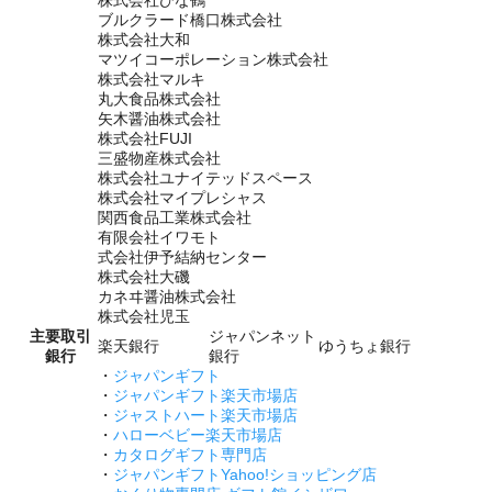
株式会社ひな鶴
ブルクラード橋口株式会社
株式会社大和
マツイコーポレーション株式会社
株式会社マルキ
丸大食品株式会社
矢木醤油株式会社
株式会社FUJI
三盛物産株式会社
株式会社ユナイテッドスペース
株式会社マイプレシャス
関西食品工業株式会社
有限会社イワモト
式会社伊予結納センター
株式会社大磯
カネヰ醤油株式会社
株式会社児玉
主要取引
ジャパンネット
楽天銀行
ゆうちょ銀行
銀行
銀行
・
ジャパンギフト
・
ジャパンギフト楽天市場店
・
ジャストハート楽天市場店
・
ハローベビー楽天市場店
・
カタログギフト専門店
・
ジャパンギフトYahoo!ショッピング店