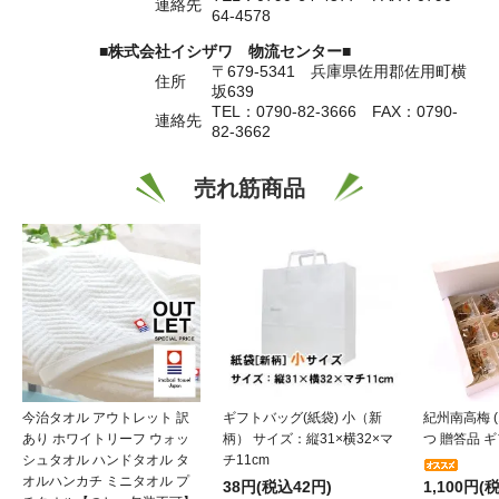
連絡先
64-4578
■株式会社イシザワ 物流センター■
〒679-5341 兵庫県佐用郡佐用町横
住所
坂639
TEL：0790-82-3666 FAX：0790-
連絡先
82-3662
売れ筋商品
今治タオル アウトレット 訳
ギフトバッグ(紙袋) 小（新
紀州南高梅 (
あり ホワイトリーフ ウォッ
柄） サイズ：縦31×横32×マ
つ 贈答品 ギフ
シュタオル ハンドタオル タ
チ11cm
オルハンカチ ミニタオル プ
38円(税込42円)
1,100円(