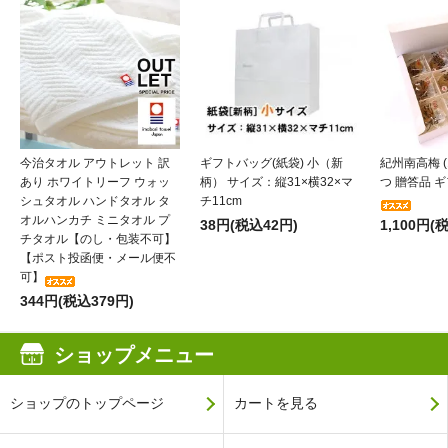
今治タオル アウトレット 訳
ギフトバッグ(紙袋) 小（新
紀州南高梅 (
あり ホワイトリーフ ウォッ
柄） サイズ：縦31×横32×マ
つ 贈答品 ギフ
シュタオル ハンドタオル タ
チ11cm
オルハンカチ ミニタオル プ
38円(税込42円)
1,100円(
チタオル【のし・包装不可】
【ポスト投函便・メール便不
可】
344円(税込379円)
ショップメニュー
ショップのトップページ
カートを見る