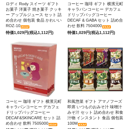
ロディ Rody スイーツ ギフト
コーヒー 珈琲 ギフト 横濱元町
お菓子 洋菓子 焼き菓子 クッキ
キャラバンコーヒー デカフェ
ー アップルジュース セット 詰
ドリップバッグコーヒー
め合わせ 個包装 食品 かわいい
DECAF & GABA セット 詰め合
ROZ-10
わせ 飲料 7504000
特価1,029円(税込1,112円)
特価1,029円(税込1,112円)
コーヒー 珈琲 ギフト 横濱元町
和風惣菜 ギフト アマノフーズ
キャラバンコーヒー デカフェ
即席 いつものおみそ汁 味噌汁
ドリップバッグコーヒー
みそ汁 セット 詰め合わせ 和食
DECAF&SKINCARE セット 詰
汁物 インスタント 食品 個包装
め合わせ 飲料 7505000
100M