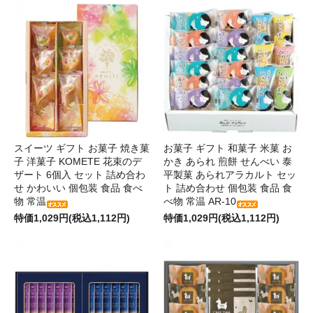
スイーツ ギフト お菓子 焼き菓
お菓子 ギフト 和菓子 米菓 お
子 洋菓子 KOMETE 花束のデ
かき あられ 煎餅 せんべい 泰
ザート 6個入 セット 詰め合わ
平製菓 あられアラカルト セッ
せ かわいい 個包装 食品 食べ
ト 詰め合わせ 個包装 食品 食
物 常温
べ物 常温 AR-10
特価1,029円(税込1,112円)
特価1,029円(税込1,112円)