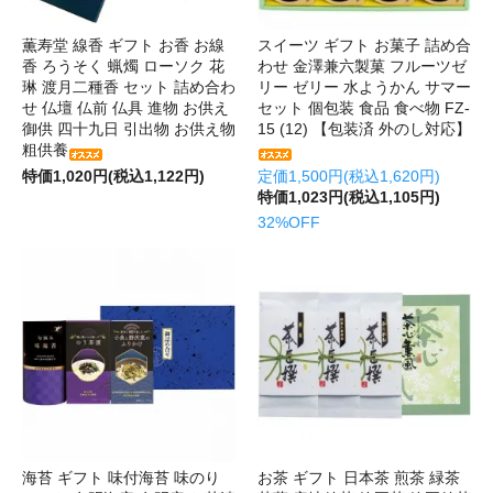
薫寿堂 線香 ギフト お香 お線
スイーツ ギフト お菓子 詰め合
香 ろうそく 蝋燭 ローソク 花
わせ 金澤兼六製菓 フルーツゼ
琳 渡月二種香 セット 詰め合わ
リー ゼリー 水ようかん サマー
せ 仏壇 仏前 仏具 進物 お供え
セット 個包装 食品 食べ物 FZ-
御供 四十九日 引出物 お供え物
15 (12) 【包装済 外のし対応】
粗供養
特価1,020円(税込1,122円)
定価1,500円(税込1,620円)
特価1,023円(税込1,105円)
32%OFF
海苔 ギフト 味付海苔 味のり
お茶 ギフト 日本茶 煎茶 緑茶