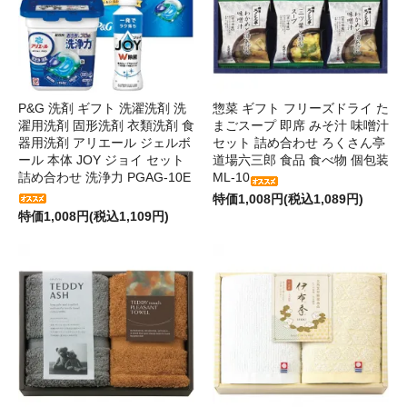
P&G 洗剤 ギフト 洗濯洗剤 洗
惣菜 ギフト フリーズドライ た
濯用洗剤 固形洗剤 衣類洗剤 食
まごスープ 即席 みそ汁 味噌汁
器用洗剤 アリエール ジェルボ
セット 詰め合わせ ろくさん亭
ール 本体 JOY ジョイ セット
道場六三郎 食品 食べ物 個包装
詰め合わせ 洗浄力 PGAG-10E
ML-10
特価1,008円(税込1,089円)
特価1,008円(税込1,109円)