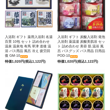
入浴剤 ギフト 薬用入浴剤 名湯
入浴剤 ギフト 炭酸入浴剤 発泡
百景 10包 セット 詰め合わせ
入浴剤 薬温湯 炭酸美肌浴 セッ
温泉 温泉地 有馬 草津 道後 温
ト 詰め合わせ 美容 肌 温浴 風
浴 バス用品 風呂 冷え 疲労回
呂 バスグッズ バス用品 日用品
復 GM-10
POD-10
特価1,020円(税込1,122円)
特価1,020円(税込1,122円)