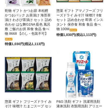
乾物 ギフト かつお節 本枯鰹
惣菜 ギフト アマノフーズ フリ
かつおパック お茶漬け 海苔茶
ーズドライ みそ汁 味噌汁 8食
漬け わさび茶漬け セット 詰め
セット 詰め合わせ 即席 インス
合わせ はな舞G1NA 藍色 風呂
タント 保存食 和食 食品 食べ
敷 ご飯のお供 和食 食品 食べ
物 100M
物 8668 【のし・包装不可】
特価1,030円(税込1,113円)
特価1,030円(税込1,113円)
惣菜 ギフト フリーズドライ み
P&G 洗剤 ギフト 洗濯用洗剤
そ汁 味噌汁 たまごスープ セッ
液体洗剤 衣類用洗剤 アリエー