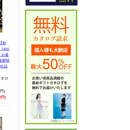
【和
400
 お返
挨拶状
返礼品
カタロ
0円)
0円)