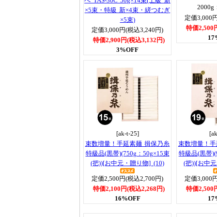
べ TAS-30C 50g×14束(上級 新
2000g
×5束・特級 新×4束・縒つむぎ
定価3,000円
×5束)
特価2,500
定価3,000円(税込3,240円)
17
特価2,900円(税込3,132円)
3%OFF
[ak-t-25]
[ak
束数増量！手延素麺 揖保乃糸
束数増量！手
特級品(黒帯)(750g：50g×15束
特級品(黒帯)(9
(把))[お中元・贈り物] (10)
(把))[お中元
定価2,500円(税込2,700円)
定価3,000円
特価2,100円(税込2,268円)
特価2,500
16%OFF
17