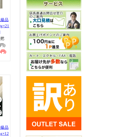
上級品
g×21
]
1把
0円)
6円)
特級品
g×12