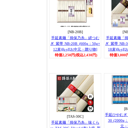
[NB-20B]
[N
手延素麺「揖保乃糸」縒つむ
手延素麺「
ぎ 紫帯 NB-20B (600g：50g×
ぎ 紫帯 NB-30
12束)[k-s][お中元・贈り物]
18束)[k-s
特価2,250円(税込2,430円)
特価3,000
[B
手延ひやむぎ
[TAS-30C]
30 (2000g
手延素麺「揖保乃糸」味くら
元・