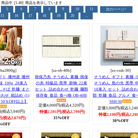
3] 商品中 [1-40] 商品を表示しています
5
6
7
8
9
10
11
次のページ>
15
16
17
18
19
20
...
oba2800g]
[zz-ob-40b]
[zz-cssh-30]
フト 播州産 播州
揖保乃糸 そうめん 素麺 揖保
そうめん ギフト 素麺 
 100g 28束入
の糸 特級品 黒帯 新物 22束
そうめん 島の光 黒帯 
越しそば 乾麺 まと
セット 詰め合わせ 乾麺 麺類
18束入 セット 詰め合わ
わせ 箱詰め (1)
保存食 食品 食べ物 OB-40B
類 乾麺 食品 グルメ 食
50％OFF以上】
SSH-30
定価4,000円(税込4,320円)
定価3,000円(税込3,24
(税込5,940円)
特価2,591円(税込2,799円)
特価2,100円(税込2,26
円(税込2,679円)
35%OFF
30%OFF
%OFF