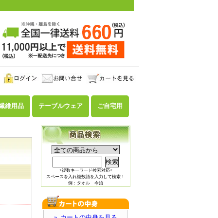
繊維用品
テーブルウェア
ご自宅用
>複数キーワード検索対応<
スペースを入れ複数語を入力して検索！
例：タオル 今治
» カートの中身を見る