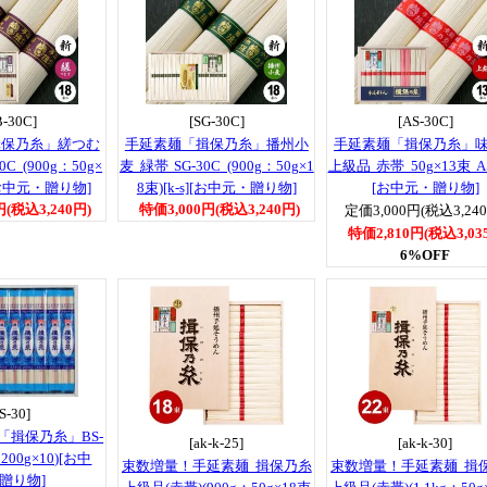
B-30C]
[SG-30C]
[AS-30C]
揖保乃糸」縒つむ
手延素麺「揖保乃糸」播州小
手延素麺「揖保乃糸」
C (900g：50g×
麦 緑帯 SG-30C (900g：50g×1
上級品 赤帯 50g×13束 AS
][お中元・贈り物]
8束)[k-s][お中元・贈り物]
[お中元・贈り物]
円(税込3,240円)
特価3,000円(税込3,240円)
定価3,000円(税込3,24
特価2,810円(税込3,03
6%OFF
S-30]
「揖保乃糸」BS-
[ak-k-25]
[ak-k-30]
：200g×10)[お中
束数増量！手延素麺 揖保乃糸
束数増量！手延素麺 揖
贈り物]