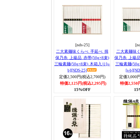
[nds-25]
[n
二大素麺味くらべ 手延べ 揖
二大素麺味く
保乃糸 上級品 赤帯(50g×8束)
保乃糸 上級品 
三輪素麺(50g×8束) 木箱入り[s-
三輪素麺(50g
b][NDS-25]
[s-b][ND
定価2,500円(税込2,700円)
定価3,000円
特価2,125円(税込2,295円)
特価2,550
15%OFF
15