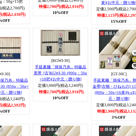
定価3,000円(税込3,240円)
g：50g×15把
束)[お中元・贈り物
特価2,700円(税込2,916円)
(税込2,700円)
定価2,500円(税込2,70
10%OFF
円(税込2,430円)
特価2,125円(税込2,29
%OFF
15%OFF
[KGWI-30]
手延素麺「揖保乃糸」特級品
黒帯 [古]KGWI-30 (900g：50g
WI-30]
[GT-30C]
×18把)[お中元・贈り物]
揖保乃糸」特級品
手延素麺「揖保乃糸」
定価3,000円(税込3,240円)
30 (850g：50g×
金帯[古物・ひねもの] GT
特価2,700円(税込2,916円)
お中元・贈り物]
(800g・50g×16束)[k-s
10%OFF
元・贈り物]
(税込3,240円)
定価3,000円(税込3,24
円(税込2,592円)
%OFF
特価2,900円(税込3,13
3%OFF