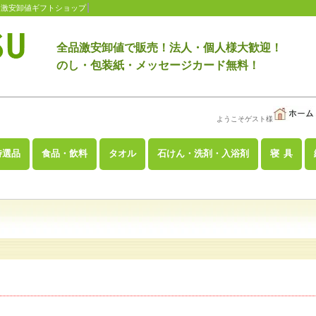
 激安卸値ギフトショップ
全品激安卸値で販売！法人・個人様大歓迎！
のし・包装紙・メッセージカード無料！
ようこそゲスト様
特選品
食品・飲料
タオル
石けん・洗剤・入浴剤
寝 具