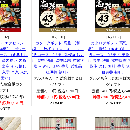
x-002]
[Kg-001]
[Kg-002]
ト エクセレント
カタログギフト 高雅 【和
カタログギフト 高雅 
【洋柄】 ポワー
柄】 秋桜（コスモス） 290
柄】 酸漿（ホオズキ） 3
コース （香典返し
0円コース （法要 引出物 お返
円コース （法要 引出物
出産内祝い 内祝
し 喪中 法事 満中陰志 挨拶状
し 喪中 法事 満中陰志 
婚 出産 引っ越し
熨斗 のし 無料 香典 返礼品
熨斗 のし 無料 香典 
 入学 卒業 人気
粗供養 割引）
粗供養 割引）
 安い）
グルメも入った総合版カタロ
グルメも入った総合版
った総合版カタロ
グギフト
グギフト
ギフト
定価2,900円(税込3,190円)
定価3,400円(税込3,74
(税込3,740円)
特価2,300円(税込2,530円)
特価2,700円(税込2,97
円(税込2,970円)
21%OFF
21%OFF
%OFF