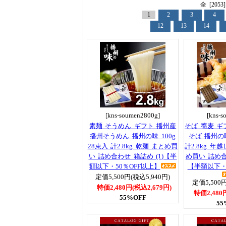
全 [205
1
2
3
4
12
13
14
[kns-soumen2800g]
[kns-s
素麺 そうめん ギフト 播州産
そば 蕎麦 ギ
播州そうめん 播州の味 100g
そば 播州の味
28束入 計2.8kg 乾麺 まとめ買
計2.8kg 年
い 詰め合わせ 箱詰め (1)【半
め買い 詰め合
額以下・50％OFF以上】
【半額以下・
定価5,500円(税込5,940円)
定価5,500円
特価2,480円(税込2,679円)
特価2,480
55%OFF
55