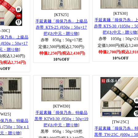
[KTS30]
[KTS25]
手延素麺「揖保乃糸」
手延素麺「揖保乃糸」上級品
赤帯 KTS-30 (1050g：50
赤帯 KTS-25 (850g：50g×17
S-30C]
把)[お中元・贈り物
把)[お中元・贈り物]
揖保乃糸」上級品
赤帯 1050g：50g×2
赤帯 850g：50g×17把
(850g：50g×17
定価3,000円(税込3,24
定価2,500円(税込2,700円)
中元・贈り物]
特価2,700円(税込2,91
特価2,250円(税込2,430円)
(税込3,240円)
10%OFF
10%OFF
円(税込2,754円)
%OFF
[KTWI30]
手延素麺「揖保乃糸」特級品
TWI25]
黒帯 KTWI-30 (950g：50g×19
揖保乃糸」特級品
[TW-25C]
把)[お中元・贈り物]
 (750g：50gｘ1
手延素麺「揖保乃糸」
黒帯 950g：50g×19把
中元・贈り物]
黒帯 TW-25C (600g：50