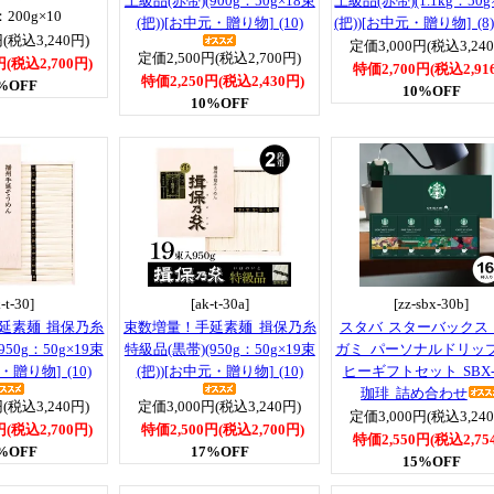
上級品(赤帯)(900g：50g×18束
上級品(赤帯)(1.1kg：50g
：200g×10
(把))[お中元・贈り物] (10)
(把))[お中元・贈り物] (8)
(税込3,240円)
定価3,000円(税込3,24
定価2,500円(税込2,700円)
円(税込2,700円)
特価2,700円(税込2,91
特価2,250円(税込2,430円)
%OFF
10%OFF
10%OFF
-t-30]
[ak-t-30a]
[zz-sbx-30b]
延素麺 揖保乃糸
束数増量！手延素麺 揖保乃糸
スタバ スターバックス
50g：50g×19束
特級品(黒帯)(950g：50g×19束
ガミ パーソナルドリッ
・贈り物] (10)
(把))[お中元・贈り物] (10)
ヒーギフトセット SBX-
珈琲 詰め合わせ
(税込3,240円)
定価3,000円(税込3,240円)
定価3,000円(税込3,24
円(税込2,700円)
特価2,500円(税込2,700円)
特価2,550円(税込2,75
%OFF
17%OFF
15%OFF