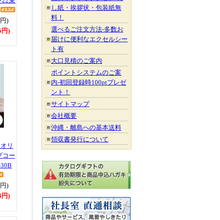
×22束
し紙・挨拶状・包装紙無
料！
0円)
選べるご注文方法-多数お
6円)
届けに便利なエクセルシー
ト有
大口見積のご案内
ポイントシステムのご案
内-初回登録時100ptプレゼ
ント！
サイトマップ
会社概要
沖縄・離島への基本送料
領収書発行について
 オリ
プコー
30B
0円)
4円)