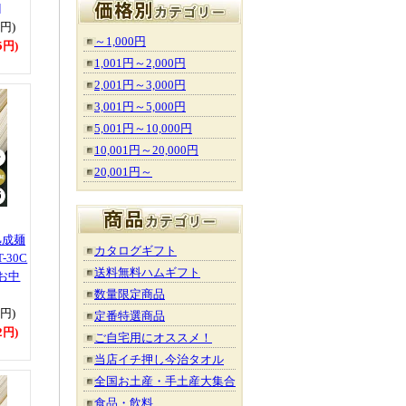
]
0円)
～1,000円
5円)
1,001円～2,000円
2,001円～3,000円
3,001円～5,000円
5,001円～10,000円
10,001円～20,000円
20,001円～
熟成麺
カタログギフト
-30C
送料無料ハムギフト
][お中
数量限定商品
0円)
定番特選商品
2円)
ご自宅用にオススメ！
当店イチ押し今治タオル
全国お土産・手土産大集合
食品・飲料