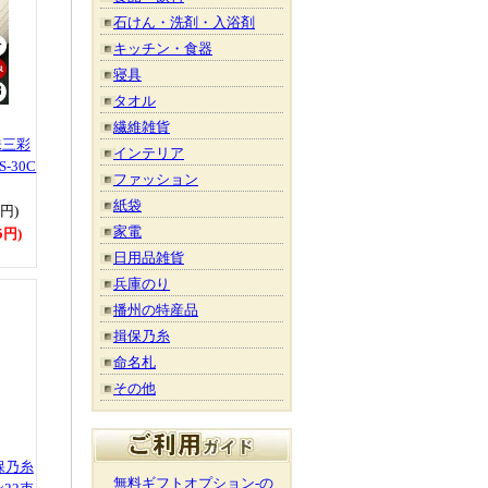
石けん・洗剤・入浴剤
キッチン・食器
寝具
タオル
繊維雑貨
味三彩
インテリア
-30C
ファッション
紙袋
0円)
家電
5円)
日用品雑貨
兵庫のり
播州の特産品
揖保乃糸
命名札
その他
保乃糸
無料ギフトオプション-の