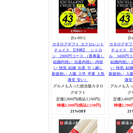
[Ex-001]
[E
カタログギフト エクセレント
カタログギフ
チョイス 【洋柄】 シトロ
チョイス 
ン 2900円コース （香典返し
ル 3400円
結婚内祝い 出産内祝い 内祝
結婚内祝い 
い 快気 結婚 出産 引っ越し
い 快気 結
新築祝い 入園 入学 卒業 人気
新築祝い 入園
激安 安い）
激安
グルメも入った総合版カタロ
グルメも入
グギフト
グ
定価2,900円(税込3,190円)
定価3,400円
特価2,300円(税込2,530円)
特価2,700
21%OFF
21