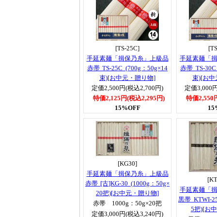
[TS-25C]
[T
手延素麺「揖保乃糸」上級品
手延素麺「
赤帯 TS-25C (700g：50g×14
赤帯 TS-30C 
束)[お中元・贈り物]
束)[お
定価2,500円(税込2,700円)
定価3,000円
特価2,125円(税込2,295円)
特価2,550
15%OFF
15
[KG30]
手延素麺「揖保乃糸」上級品
[K
赤帯 [古]KG-30 (1000g：50g×
手延素麺「
20把)[お中元・贈り物]
黒帯 KTWI-25
赤帯 1000g：50g×20把
5把)[お
定価3,000円(税込3,240円)