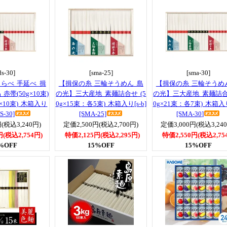
ds-30]
[sma-25]
[sma-30]
らべ 手延べ 揖
【揖保の糸 三輪そうめん 島
【揖保の糸 三輪そうめ
赤帯(50g×10束)
の光】三大産地 素麺詰合せ (5
の光】三大産地 素麺詰合せ
×10束) 木箱入り
0g×15束：各5束) 木箱入り[s-b]
0g×21束：各7束) 木箱入り[
S-30]
[SMA-25]
[SMA-30]
(税込3,240円)
定価2,500円(税込2,700円)
定価3,000円(税込3,24
円(税込2,754円)
特価2,125円(税込2,295円)
特価2,550円(税込2,75
%OFF
15%OFF
15%OFF