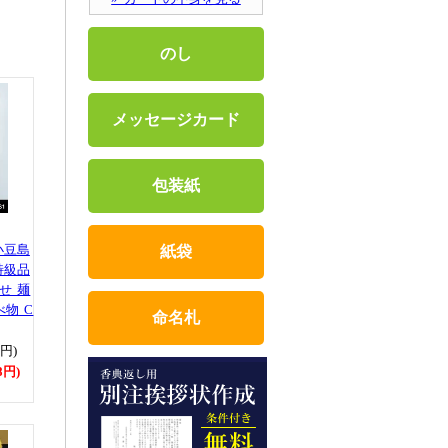
のし
メッセージカード
包装紙
小豆島
紙袋
特級品
せ 麺
べ物 C
命名札
0円)
8円)