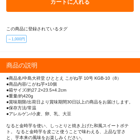
カートに入れる
この商品に登録されているタグ
～1,000円
商品の説明
●商品名/中島大祥堂 ひととえ こがね芋 10号 KGB-10（8）
●商品内容/こがね芋×10個
●箱サイズ/約27.2×23.5×4.2cm
●重量/約420g
●賞味期限/出荷日より賞味期間30日以上の商品をお届けします。
●保存方法/常温
●アレルゲン/小麦、卵、乳、大豆
なると金時芋を使い、しっとりと焼き上げた和風スイートポテ
ト。 なると金時芋を皮ごと使うことで味わえる、上品な甘さ
と、芋本来の風味をお楽しみください。