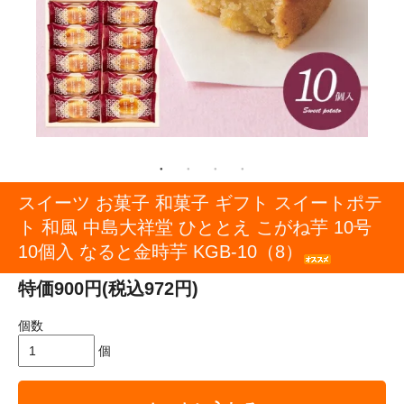
スイーツ お菓子 和菓子 ギフト スイートポテ
ト 和風 中島大祥堂 ひととえ こがね芋 10号
10個入 なると金時芋 KGB-10（8）
特価900円(税込972円)
個数
個