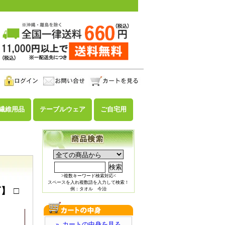
繊維用品
テーブルウェア
ご自宅用
>複数キーワード検索対応<
スペースを入れ複数語を入力して検索！
】 □
例：タオル 今治
» カートの中身を見る