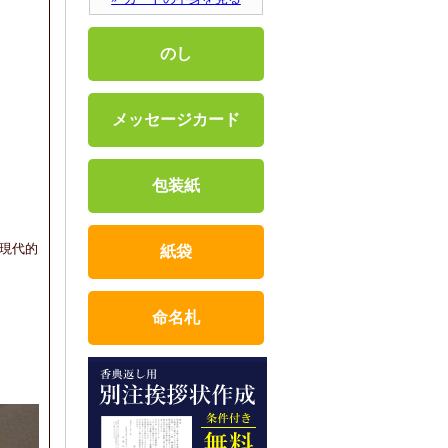
のし
メッセージカード
包装紙
現代的
紙袋
命名札