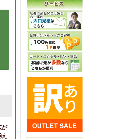
広が
揃え