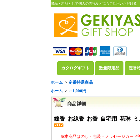
景品・粗品として個人の内祝などにもご活用いただける
カタログギフト
数量限定品
定番
ホーム
>
定番特選商品
ホーム
>
～1,000円
線香 お線香 お香 自宅用 花琳 ミニ
※本商品はのし・包装・メッセージカード