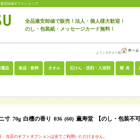
 激安卸値ギフトショップ
全品激安卸値で販売！法人・個人様大歓迎！
のし・包装紙・メッセージカード無料！
ようこそゲスト様
特選品
食品・飲料
タオル
石けん・洗剤・入浴剤
寝 具
寸 70g 白檀の香り 036 (60) 薫寿堂 【のし・包装不可
等、当店のギフトオプションは全てご利用いただけません。