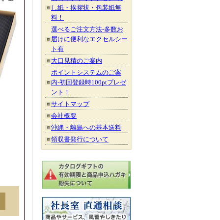
し紙・挨拶状・包装紙無
料！
選べるご注文方法-多数お
届けに便利なエクセルシー
ト有
大口見積のご案内
ポイントシステムのご案
内-初回登録時100ptプレゼ
ント！
サイトマップ
会社概要
沖縄・離島への基本送料
領収書発行について