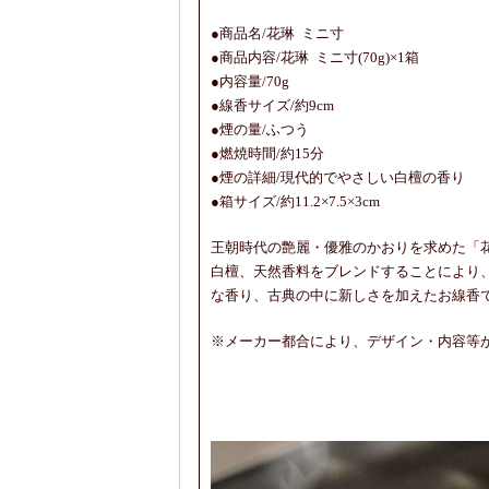
●商品名/花琳 ミニ寸
●商品内容/花琳 ミニ寸(70g)×1箱
●内容量/70g
●線香サイズ/約9cm
●煙の量/ふつう
●燃焼時間/約15分
●煙の詳細/現代的でやさしい白檀の香り
●箱サイズ/約11.2×7.5×3cm
王朝時代の艶麗・優雅のかおりを求めた「
白檀、天然香料をブレンドすることにより
な香り、古典の中に新しさを加えたお線香
※メーカー都合により、デザイン・内容等