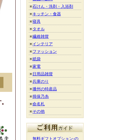
石けん・洗剤・入浴剤
キッチン・食器
寝具
タオル
繊維雑貨
インテリア
ファッション
紙袋
家電
日用品雑貨
兵庫のり
播州の特産品
揖保乃糸
す。
命名札
その他
無料ギフトオプション-の