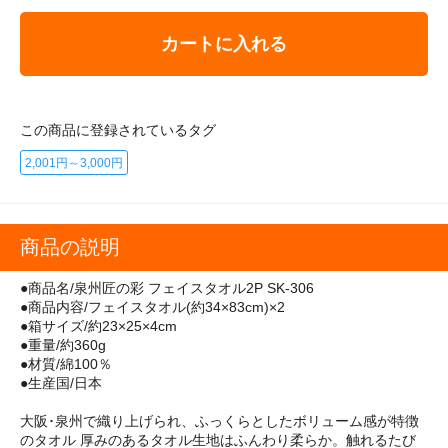
カートに入れる
この商品に登録されているタグ
2,001円～3,000円
商品の説明
●商品名/泉州匠の彩 フェイスタオル2P SK-306
●商品内容/フェイスタオル(約34×83cm)×2
●箱サイズ/約23×25×4cm
●重量/約360g
●材質/綿100％
●生産国/日本
大阪･泉州で織り上げられ、ふっくらとしたボリューム感が特徴
のタオル 厚みのあるタオル生地はふんわり柔らか。触れるたび