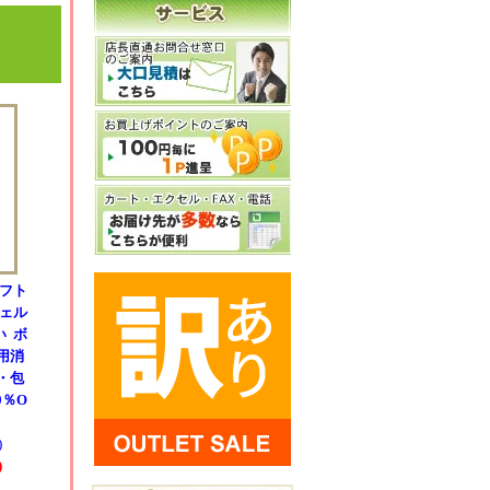
ギフト
ジェル
い ボ
用消
・包
0％O
)
)