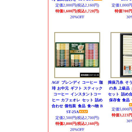
定価2,000円(税込2,160円)
定価1,000円
特価1,600円(税込1,728円)
特価700円
20%OFF
30
AGF ブレンディ コーヒー 珈
揖保乃糸 そう
琲 お中元 ギフト スティック
の糸 上級品 
コーヒー インスタントコー
セット 詰め合
ヒー カフェオレ セット 詰め
保存食 食品 食
合わせ 個包装 食品 食べ物 B
定価5,000円
ST-25A
特価3,223円
定価2,500円(税込2,700円)
36
特価2,000円(税込2,160円)
20%OFF