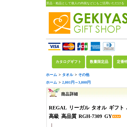
景品・粗品として個人の内祝などにもご活用いただける
カタログギフト
数量限定品
定番
ホーム
>
タオル
>
その他
ホーム
>
2,001円～3,000円
REGAL リーガル タオル ギフ
高級 高品質 RGH-7309 GY
3