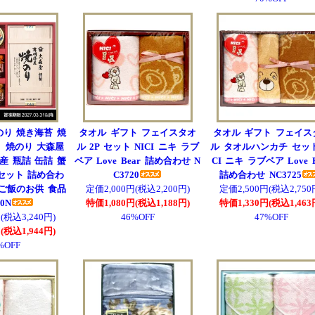
のり 焼き海苔 焼
タオル ギフト フェイスタオ
タオル ギフト フェイス
 焼のり 大森屋
ル 2P セット NICI ニキ ラブ
ル タオルハンカチ セット
産 瓶詰 缶詰 蟹
ベア Love Bear 詰め合わせ N
CI ニキ ラブベア Love B
セット 詰め合わ
C3720
詰め合わせ NC3725
 ご飯のお供 食品
定価2,000円(税込2,200円)
定価2,500円(税込2,750
30N
特価1,080円(税込1,188円)
特価1,330円(税込1,463
(税込3,240円)
46%OFF
47%OFF
(税込1,944円)
%OFF