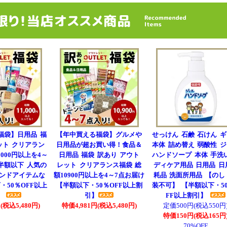
福袋】日用品 福
【年中買える福袋】グルメや
せっけん 石鹸 石けん 
ット クリアラン
日用品が超お買い得！食品＆
本体 詰め替え 弱酸性 
000円以上を4～
日用品 福袋 訳あり アウト
ハンドソープ 本体 手洗
半額以下 人気の
レット クリアランス福袋 総
ディケア用品 日用品 日
ンドアイテムな
額10900円以上を4～7点お届け
耗品 洗面所用品 【のし
・50％OFF以上
【半額以下・50％OFF以上割
装不可】 【半額以下・5
】
引】
FF以上割引】
(税込5,480円)
特価4,981円(税込5,480円)
定価500円(税込550円
特価150円(税込165円
70%OFF