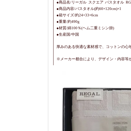
●商品名/リーガル スクエア バスタオル RGH-
●商品内容/バスタオル(約60×120cm)×1
●箱サイズ/約24×33×6cm
●重量/約490g
●材質/綿100％(ヘム二重ミシン掛)
●生産国/中国
厚みのある快適な素材感で、コットンの心
※メーカー都合により、デザイン・内容等