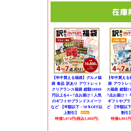
【年中買える福袋】グルメ福
【年中買える
袋 食品 訳あり アウトレット
袋 アウトレ
クリアランス福袋 総額10800
ス福袋 総額11
円以上を4～7点お届け！人気
7点お届け！ 
のギフトやブランドスイーツ
ギフトやブラ
など 【半額以下・50％OFF以
ど 【半額以下
上割引】
割引
特価5,074円(税込5,480円)
特価4,981円