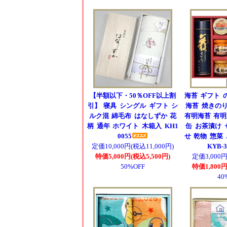
【半額以下・50％OFF以上割
海苔 ギフト 
引】 寝具 シングル ギフト シ
海苔 焼きのり
ルク混 綿毛布 はなしずか 花
有明海苔 有明
柄 通年 ホワイト 木箱入 KH1
缶 お茶漬け 
0055
せ 乾物 惣菜
定価10,000円(税込11,000円)
KYB-
特価5,000円(税込5,500円)
定価3,000円
50%OFF
特価1,800円
40