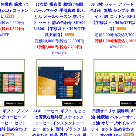
無撚糸 吸水 バ
け布団 掛布団 肌掛け布団
ル 3枚 セット アソート
ふわふわ コットン
ホールマーク 手引真綿 肌ふ
合わせ 無地 シンプル 白
いい
とん オールシーズン 敷パッ
イト 綿 コットン BF-1
(税込2,200円)
ト セット 詰め合わせ SHA00
【半額以下・50％OFF
(税込1,320円)
24806 【半額以下・50％OFF
引】
%OFF
以上割引】
定価3,000円(税込3,300
定価20,000円(税込22,000円)
特価1,000円(税込1,100
特価7,000円(税込7,700円)
67%OFF
65%OFF
ー ギフト ブレン
AGF コーヒー ギフト ちょっ
日清オイリオ 調味料 ギ
ックコーヒー イ
と贅沢な珈琲店 スティック
油 健康油 ヘルシーオイ
ーヒー セット
コーヒー インスタントコー
ま油 オリーブオイル バ
珈琲 詰め合わせ
ヒー セット 珈琲 ブラック 詰
ティ セット 詰め合わせ
0A
め合わせ 粗品 景品 コンペ 引
食べ物 OV-30