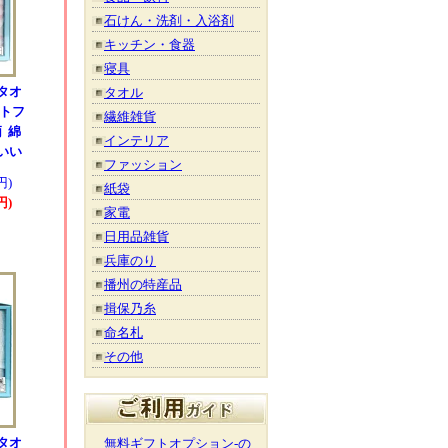
石けん・洗剤・入浴剤
キッチン・食器
寝具
タオ
タオル
ートフ
繊維雑貨
 綿
インテリア
いい
ファッション
円)
紙袋
円)
家電
日用品雑貨
兵庫のり
播州の特産品
揖保乃糸
命名札
その他
タオ
無料ギフトオプション-の