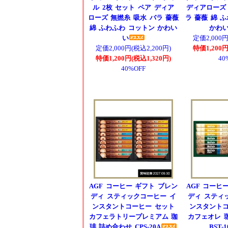
ル 2枚 セット ペア ディア
ディアローズ 
ローズ 無撚糸 吸水 バラ 薔薇
ラ 薔薇 綿 
綿 ふわふわ コットン かわい
かわ
い
定価2,000円
定価2,000円(税込2,200円)
特価1,200円
特価1,200円(税込1,320円)
40
40%OFF
AGF コーヒー ギフト ブレン
AGF コーヒ
ディ スティックコーヒー イ
ディ スティ
ンスタントコーヒー セット
ンスタントコ
カフェラトリープレミアム 珈
カフェオレ 
琲 詰め合わせ CPS-20A
BST-1