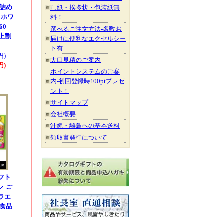
 詰め
し紙・挨拶状・包装紙無
 ホワ
料！
60
選べるご注文方法-多数お
以上割
届けに便利なエクセルシー
ト有
円)
大口見積のご案内
円)
ポイントシステムのご案
内-初回登録時100ptプレゼ
ント！
サイトマップ
会社概要
沖縄・離島への基本送料
領収書発行について
フト
ル ご
ラエ
 食品