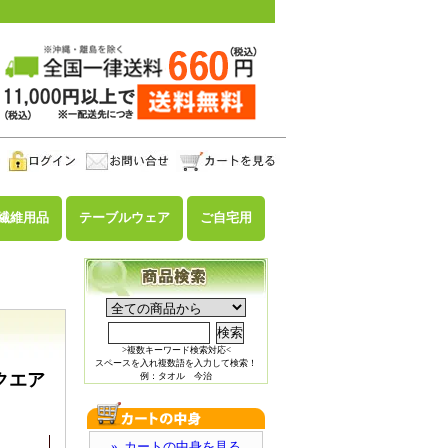
繊維用品
テーブルウェア
ご自宅用
>複数キーワード検索対応<
スペースを入れ複数語を入力して検索！
クエア
例：タオル 今治
» カートの中身を見る