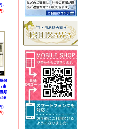
円)
円)
 揖保
22束
 麺類
40B
円)
円)