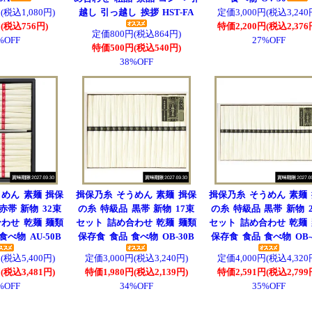
(税込1,080円)
越し 引っ越し 挨拶 HST-FA
定価3,000円(税込3,240
(税込756円)
特価2,200円(税込2,376
定価800円(税込864円)
%OFF
27%OFF
特価500円(税込540円)
38%OFF
めん 素麺 揖保
揖保乃糸 そうめん 素麺 揖保
揖保乃糸 そうめん 素麺
赤帯 新物 32束
の糸 特級品 黒帯 新物 17束
の糸 特級品 黒帯 新物 
わせ 乾麺 麺類
セット 詰め合わせ 乾麺 麺類
セット 詰め合わせ 乾麺
べ物 AU-50B
保存食 食品 食べ物 OB-30B
保存食 食品 食べ物 OB-
(税込5,400円)
定価3,000円(税込3,240円)
定価4,000円(税込4,320
(税込3,481円)
特価1,980円(税込2,139円)
特価2,591円(税込2,799
%OFF
34%OFF
35%OFF