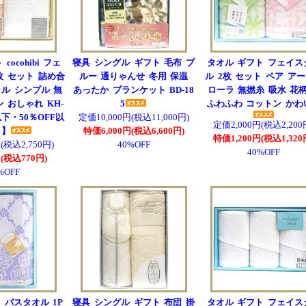
cocohibi フェ
寝具 シングル ギフト 毛布 ブ
タオル ギフト フェイス
枚 セット 詰め合
ルー 通りゃんせ 冬用 保温
ル 2枚 セット ペア ア
ル シンプル 無
あったか ブランケット BD-18
ローラ 無撚糸 吸水 花柄
 おしゃれ KH-
5
ふわふわ コットン かわ
以下・50％OFF以
定価10,000円(税込11,000円)
定価2,000円(税込2,200
引】
特価6,000円(税込6,600円)
特価1,200円(税込1,320
(税込2,750円)
40%OFF
40%OFF
(税込770円)
%OFF
 バスタオル 1P
寝具 シングル ギフト 布団 掛
タオル ギフト フェイス