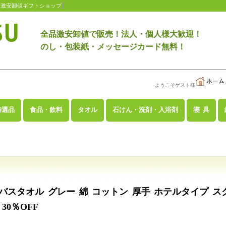
 激安卸値ギフトショップ
全品激安卸値で販売！法人・個人様大歓迎！
のし・包装紙・メッセージカード無料！
ようこそゲスト様
特選品
食品・飲料
タオル
石けん・洗剤・入浴剤
寝 具
ト バスタオル グレー 綿 コットン 厚手 ホテルタイプ ス
0％OFF