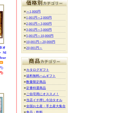
～1,000円
1,001円～2,000円
2,001円～3,000円
3,001円～5,000円
5,001円～10,000円
10,001円～20,000円
タオ
20,001円～
 NI
ear
円)
カタログギフト
円)
送料無料ハムギフト
数量限定商品
定番特選商品
ご自宅用にオススメ！
当店イチ押し今治タオル
全国お土産・手土産大集合
食品・飲料