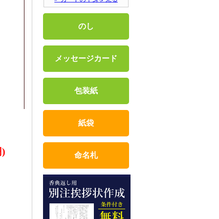
のし
メッセージカード
包装紙
紙袋
)
命名札