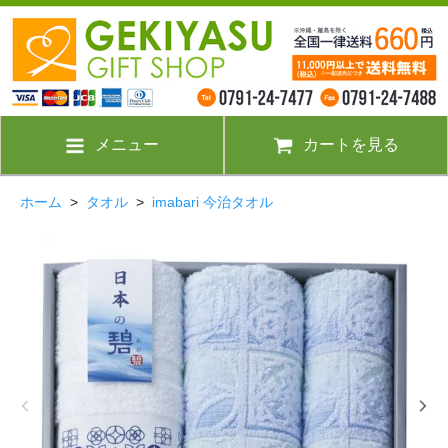
メニュー
カートを見る
ホーム
>
タオル
>
imabari 今治タオル