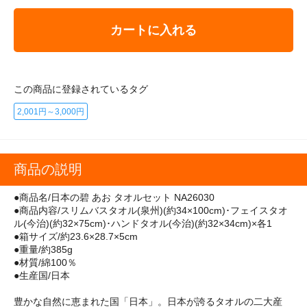
カートに入れる
この商品に登録されているタグ
2,001円～3,000円
商品の説明
●商品名/日本の碧 あお タオルセット NA26030
●商品内容/スリムバスタオル(泉州)(約34×100cm)･フェイスタオ
ル(今治)(約32×75cm)･ハンドタオル(今治)(約32×34cm)×各1
●箱サイズ/約23.6×28.7×5cm
●重量/約385g
●材質/綿100％
●生産国/日本
豊かな自然に恵まれた国「日本」。日本が誇るタオルの二大産