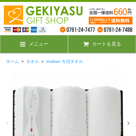
メニュー
カートを見る
ホーム
>
タオル
>
imabari 今治タオル