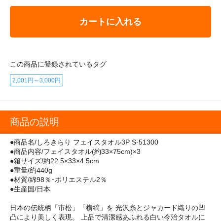
カートに入れる
この商品に登録されているタグ
2,001円～3,000円
商品の説明
●商品名/しろきらり フェイスタオル3P S-51300
●商品内容/フェイスタオル(約33×75cm)×3
●箱サイズ/約22.5×33×4.5cm
●重量/約440g
●材質/綿98％･ポリエステル2％
●生産国/日本
日本の伝統柄「市松」「横縞」を 光沢糸とジャカード織りの凹
凸により美しく表現。 上品で清潔感あふれる白い今治タオルに