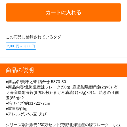
カートに入れる
この商品に登録されているタグ
2,001円～3,000円
商品の説明
●商品名/美味之誉 詰合せ 5873-30
●商品内容/北海道産鰊フレーク(50g)･鹿児島県産鰹節(2g×3)･有
明海産味附海苔(8切10枚)･まぐろ油漬け(70g)×各1、焼きのり佃
煮(85g)×2
●箱サイズ/約31×22×7cm
●重量/約1kg
●アレルゲン/小麦･えび
シリーズ累計販売250万セット突破!北海道産の鰊フレーク、小豆