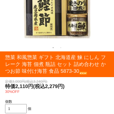
惣菜 和風惣菜 ギフト 北海道産 鰊 にしん フ
レーク 海苔 佃煮 瓶詰 セット 詰め合わせ か
つお節 味付け海苔 食品 5873-30
定価3,000円(税込3,240円)
特価2,110円(税込2,279円)
30%OFF
個数
個