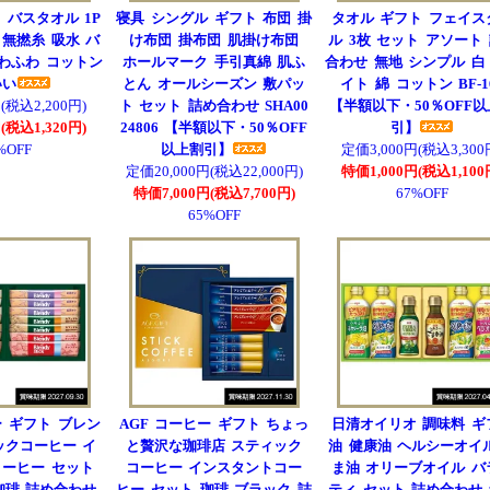
 バスタオル 1P
寝具 シングル ギフト 布団 掛
タオル ギフト フェイス
無撚糸 吸水 バ
け布団 掛布団 肌掛け布団
ル 3枚 セット アソート
ふわふわ コットン
ホールマーク 手引真綿 肌ふ
合わせ 無地 シンプル 白
いい
とん オールシーズン 敷パッ
イト 綿 コットン BF-1
(税込2,200円)
ト セット 詰め合わせ SHA00
【半額以下・50％OFF
(税込1,320円)
24806 【半額以下・50％OFF
引】
%OFF
以上割引】
定価3,000円(税込3,300
定価20,000円(税込22,000円)
特価1,000円(税込1,100
特価7,000円(税込7,700円)
67%OFF
65%OFF
ー ギフト ブレン
AGF コーヒー ギフト ちょっ
日清オイリオ 調味料 ギ
ックコーヒー イ
と贅沢な珈琲店 スティック
油 健康油 ヘルシーオイ
ーヒー セット
コーヒー インスタントコー
ま油 オリーブオイル バ
珈琲 詰め合わせ
ヒー セット 珈琲 ブラック 詰
ティ セット 詰め合わせ