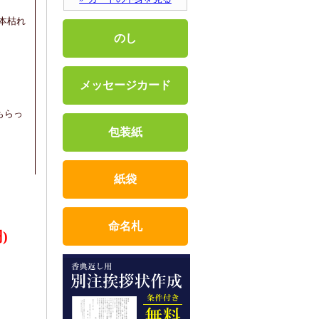
、本枯れ
のし
メッセージカード
もらっ
包装紙
紙袋
命名札
)