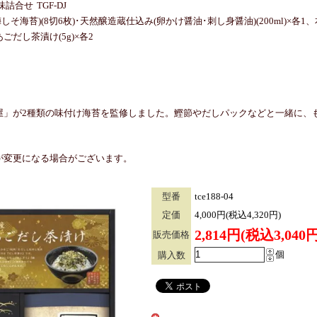
合せ TGF-DJ
そ海苔)(8切6枚)･天然醸造蔵仕込み(卵かけ醤油･刺し身醤油)(200ml)×各1
あごだし茶漬け(5g)×各2
屋」が2種類の味付け海苔を監修しました。鰹節やだしパックなどと一緒に、
が変更になる場合がございます。
型番
tce188-04
定価
4,000円(税込4,320円)
2,814円(税込3,040円
販売価格
個
購入数