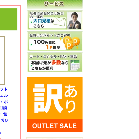
ギフト
ジェル
い ボ
用消
・包
0％O
)
)