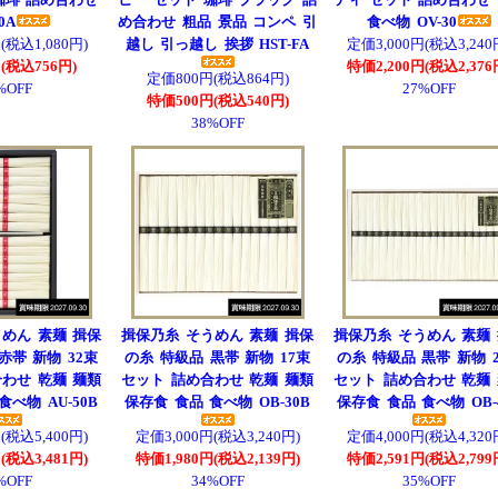
0A
め合わせ 粗品 景品 コンペ 引
食べ物 OV-30
(税込1,080円)
越し 引っ越し 挨拶 HST-FA
定価3,000円(税込3,240
(税込756円)
特価2,200円(税込2,376
定価800円(税込864円)
%OFF
27%OFF
特価500円(税込540円)
38%OFF
めん 素麺 揖保
揖保乃糸 そうめん 素麺 揖保
揖保乃糸 そうめん 素麺
赤帯 新物 32束
の糸 特級品 黒帯 新物 17束
の糸 特級品 黒帯 新物 
わせ 乾麺 麺類
セット 詰め合わせ 乾麺 麺類
セット 詰め合わせ 乾麺
べ物 AU-50B
保存食 食品 食べ物 OB-30B
保存食 食品 食べ物 OB-
(税込5,400円)
定価3,000円(税込3,240円)
定価4,000円(税込4,320
(税込3,481円)
特価1,980円(税込2,139円)
特価2,591円(税込2,799
%OFF
34%OFF
35%OFF