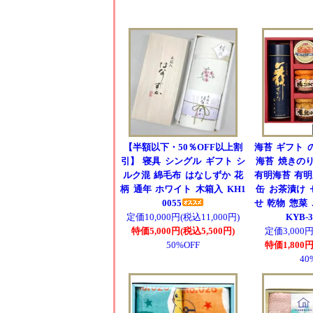
【半額以下・50％OFF以上割
海苔 ギフト 
引】 寝具 シングル ギフト シ
海苔 焼きのり
ルク混 綿毛布 はなしずか 花
有明海苔 有明
柄 通年 ホワイト 木箱入 KH1
缶 お茶漬け 
0055
せ 乾物 惣菜
定価10,000円(税込11,000円)
KYB-
特価5,000円(税込5,500円)
定価3,000円
50%OFF
特価1,800円
40