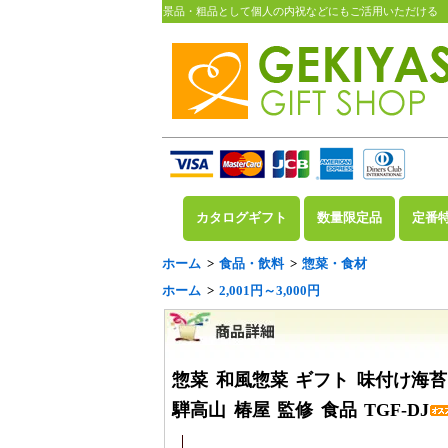
景品・粗品として個人の内祝などにもご活用いただける
カタログギフト
数量限定品
定番
ホーム
>
食品・飲料
>
惣菜・食材
ホーム
>
2,001円～3,000円
惣菜 和風惣菜 ギフト 味付け海苔
騨高山 椿屋 監修 食品 TGF-DJ