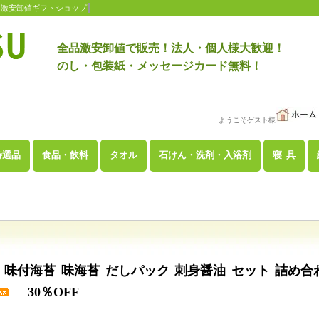
 激安卸値ギフトショップ
全品激安卸値で販売！法人・個人様大歓迎！
のし・包装紙・メッセージカード無料！
ようこそゲスト様
特選品
食品・飲料
タオル
石けん・洗剤・入浴剤
寝 具
 味付海苔 味海苔 だしパック 刺身醤油 セット 詰め合
30％OFF