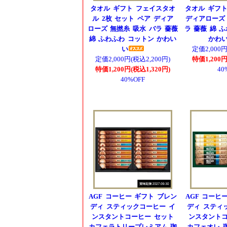
タオル ギフト フェイスタオ
タオル ギフト
ル 2枚 セット ペア ディア
ディアローズ 
ローズ 無撚糸 吸水 バラ 薔薇
ラ 薔薇 綿 
綿 ふわふわ コットン かわい
かわ
い
定価2,000円
定価2,000円(税込2,200円)
特価1,200円
特価1,200円(税込1,320円)
40
40%OFF
AGF コーヒー ギフト ブレン
AGF コーヒ
ディ スティックコーヒー イ
ディ スティ
ンスタントコーヒー セット
ンスタントコ
カフェラトリープレミアム 珈
カフェオレ 