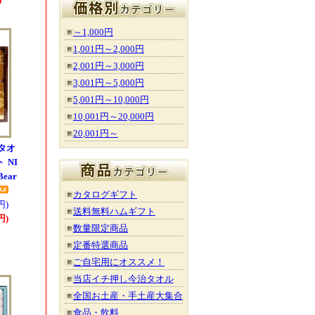
～1,000円
1,001円～2,000円
2,001円～3,000円
3,001円～5,000円
5,001円～10,000円
10,001円～20,000円
20,001円～
タオ
 NI
ear
カタログギフト
円)
送料無料ハムギフト
円)
数量限定商品
定番特選商品
ご自宅用にオススメ！
当店イチ押し今治タオル
全国お土産・手土産大集合
食品・飲料