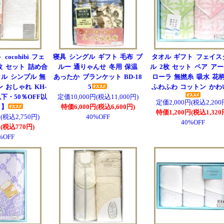
cocohibi フェ
寝具 シングル ギフト 毛布 ブ
タオル ギフト フェイス
枚 セット 詰め合
ルー 通りゃんせ 冬用 保温
ル 2枚 セット ペア ア
ル シンプル 無
あったか ブランケット BD-18
ローラ 無撚糸 吸水 花柄
 おしゃれ KH-
5
ふわふわ コットン かわ
以下・50％OFF以
定価10,000円(税込11,000円)
定価2,000円(税込2,200
引】
特価6,000円(税込6,600円)
特価1,200円(税込1,320
(税込2,750円)
40%OFF
40%OFF
(税込770円)
%OFF