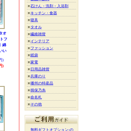
石けん・洗剤・入浴剤
キッチン・食器
寝具
タオル
タオ
繊維雑貨
ートフ
インテリア
 綿
ファッション
いい
紙袋
円)
家電
円)
日用品雑貨
兵庫のり
播州の特産品
揖保乃糸
命名札
その他
無料ギフトオプション-の