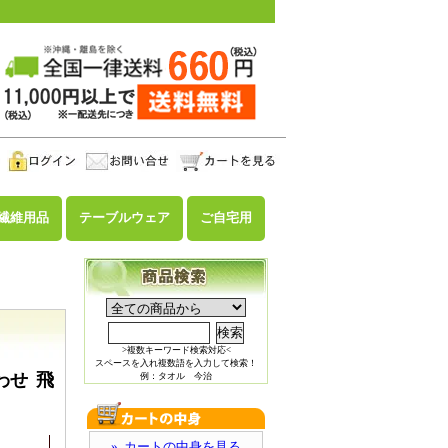
繊維用品
テーブルウェア
ご自宅用
>複数キーワード検索対応<
スペースを入れ複数語を入力して検索！
わせ 飛
例：タオル 今治
» カートの中身を見る