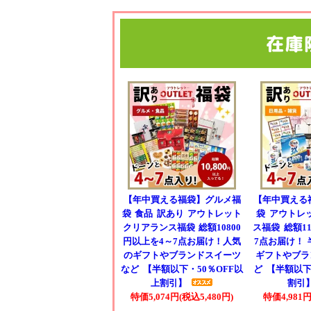
【年中買える福袋】グルメ福
【年中買える
袋 食品 訳あり アウトレット
袋 アウトレ
クリアランス福袋 総額10800
ス福袋 総額11
円以上を4～7点お届け！人気
7点お届け！ 
のギフトやブランドスイーツ
ギフトやブラ
など 【半額以下・50％OFF以
ど 【半額以下
上割引】
割引
特価5,074円(税込5,480円)
特価4,981円