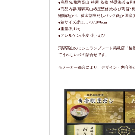
●商品名/飛騨高山 椿屋 監修 特選海苔＆和味詰
●商品内容/飛騨高山椿屋監修(わさび海苔･梅し
鰹節(2g)×4、黄金割烹だしパック(8g)･国産
●箱サイズ/約33.5×37.8×6cm
●重量/約1kg
●アレルゲン/小麦･乳･えび
飛騨高山のミシュランプレート掲載店「椿
てうれしい和の詰合せです。
※メーカー都合により、デザイン・内容等