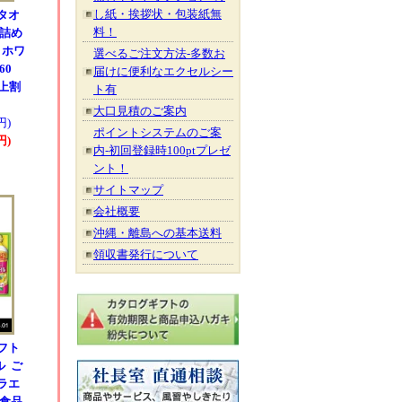
し紙・挨拶状・包装紙無
タオ
料！
 詰め
 ホワ
選べるご注文方法-多数お
60
届けに便利なエクセルシー
以上割
ト有
大口見積のご案内
円)
ポイントシステムのご案
円)
内-初回登録時100ptプレゼ
ント！
サイトマップ
会社概要
沖縄・離島への基本送料
領収書発行について
フト
ル ご
ラエ
 食品