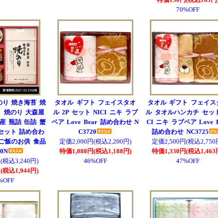
70%OFF
のり 焼き海苔 焼
タオル ギフト フェイスタオ
タオル ギフト フェイス
 焼のり 大森屋
ル 2P セット NICI ニキ ラブ
ル タオルハンカチ セット
産 瓶詰 缶詰 蟹
ベア Love Bear 詰め合わせ N
CI ニキ ラブベア Love B
セット 詰め合わ
C3720
詰め合わせ NC3725
 ご飯のお供 食品
定価2,000円(税込2,200円)
定価2,500円(税込2,750
30N
特価1,080円(税込1,188円)
特価1,330円(税込1,463
(税込3,240円)
46%OFF
47%OFF
(税込1,944円)
%OFF