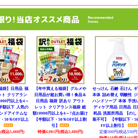
福袋】日用品 福
【年中買える福袋】グルメや
せっけん 石鹸 石けん 
ット クリアラン
日用品が超お買い得！食品＆
本体 詰め替え 弱酸性 
000円以上を4～
日用品 福袋 訳あり アウト
ハンドソープ 本体 手洗
半額以下 人気の
レット クリアランス福袋 総
ディケア用品 日用品 日
ンドアイテムな
額10900円以上を4～7点お届け
耗品 洗面所用品 【のし
・50％OFF以上
【半額以下・50％OFF以上割
装不可】 【半額以下・5
】
引】
FF以上割引】
(税込5,480円)
特価4,981円(税込5,480円)
定価500円(税込550円
特価150円(税込165円