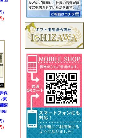
円)
円)
 揖保
22束
 麺類
40B
円)
円)