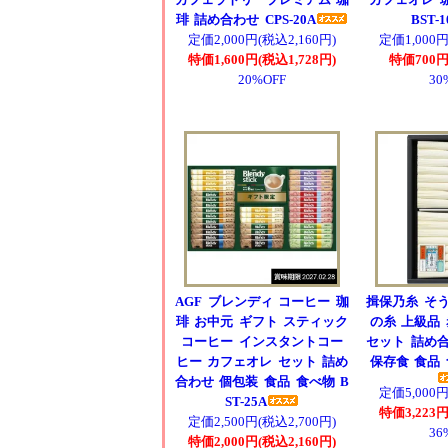
琲 詰め合わせ CPS-20A
BST-1
定価2,000円(税込2,160円)
定価1,000円
特価1,600円(税込1,728円)
特価700円
20%OFF
30
AGF ブレンディ コーヒー 珈
揖保乃糸 そう
琲 お中元 ギフト スティック
の糸 上級品 
コーヒー インスタントコー
セット 詰め合
ヒー カフェオレ セット 詰め
保存食 食品 食
合わせ 個包装 食品 食べ物 B
定価5,000円
ST-25A
特価3,223円
定価2,500円(税込2,700円)
36
特価2,000円(税込2,160円)