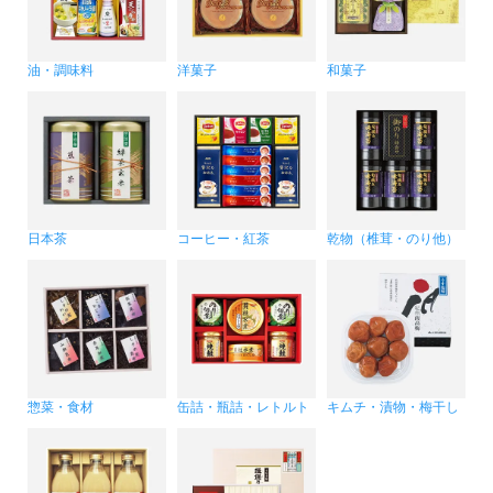
油・調味料
洋菓子
和菓子
日本茶
コーヒー・紅茶
乾物（椎茸・のり他）
惣菜・食材
缶詰・瓶詰・レトルト
キムチ・漬物・梅干し