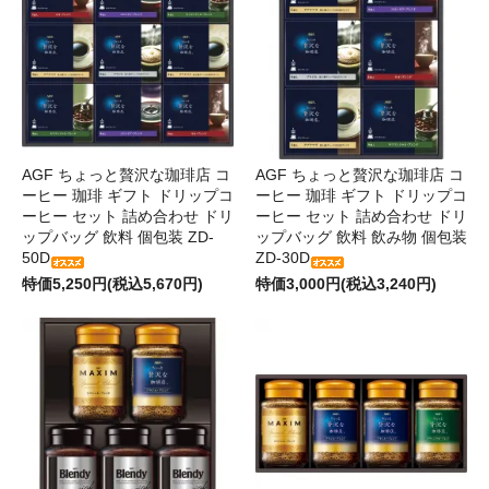
AGF ちょっと贅沢な珈琲店 コ
AGF ちょっと贅沢な珈琲店 コ
ーヒー 珈琲 ギフト ドリップコ
ーヒー 珈琲 ギフト ドリップコ
ーヒー セット 詰め合わせ ドリ
ーヒー セット 詰め合わせ ドリ
ップバッグ 飲料 個包装 ZD-
ップバッグ 飲料 飲み物 個包装
50D
ZD-30D
特価5,250円(税込5,670円)
特価3,000円(税込3,240円)