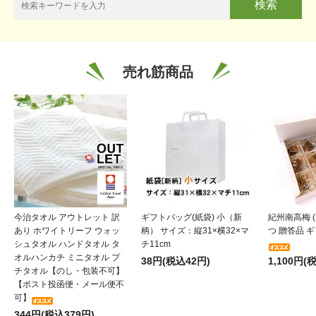
検索
売れ筋商品
今治タオル アウトレット 訳
ギフトバッグ(紙袋) 小（新
紀州南高梅 (
あり ホワイトリーフ ウォッ
柄） サイズ：縦31×横32×マ
つ 贈答品 ギフ
シュタオル ハンドタオル タ
チ11cm
オルハンカチ ミニタオル プ
38円(税込42円)
1,100円(
チタオル【のし・包装不可】
【ポスト投函便・メール便不
可】
344円(税込379円)