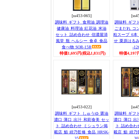
[ss453-065]
[ss4
調味料 ギフト 食用油 調理油
調味料 ギフ
健康油 料理油 紅花油 米油
ごまだれ コ
セット 詰め合わせ 信濃屋清
粒スープ 6本
風堂 瓶 ヘルシー 食卓 食品
せ 栗原はるみ
食べ物 SOR-15R
-12
特価1,695円(税込1,831円)
特価4,197
[ss453-022]
[ss4
調味料 ギフト しゅうゆ 醤油
調味料 ギフ
濃口 薄口 出汁 和彩食美 セッ
濃口 薄口 出
ト 詰め合わせ ミシュラン掲
ト 詰め合わ
載店 鮨 紺乃監修 食品 HRSK-
載店 鮨 紺乃監
35
30