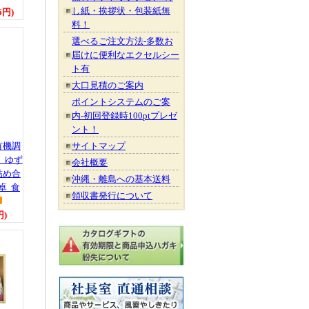
し紙・挨拶状・包装紙無
6円)
料！
選べるご注文方法-多数お
届けに便利なエクセルシー
ト有
大口見積のご案内
ポイントシステムのご案
内-初回登録時100ptプレゼ
ント！
有機調
サイトマップ
 ゆず
会社概要
詰め合
沖縄・離島への基本送料
卓 食
領収書発行について
円)