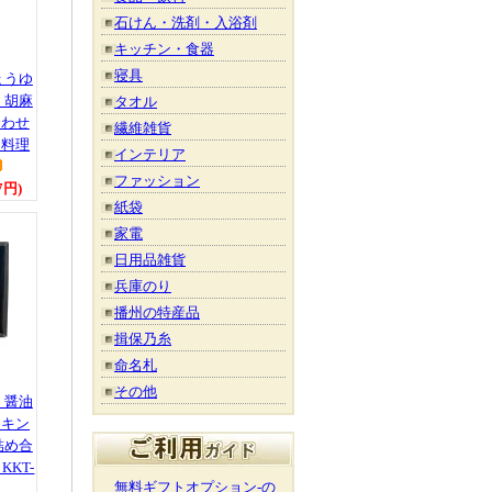
石けん・洗剤・入浴剤
キッチン・食器
寝具
ょうゆ
 胡麻
タオル
合わせ
繊維雑貨
 料理
インテリア
ファッション
7円)
紙袋
家電
日用品雑貨
兵庫のり
播州の特産品
揖保乃糸
命名札
その他
 醤油
ッキン
詰め合
KKT-
無料ギフトオプション-の