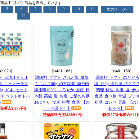
6] 商品中 [1-40] 商品を表示しています
5
6
7
8
9
10
11
次のページ>
12
82-073]
[ss481-166]
[ss481-158]
ト 日清オイリオ
調味料 ギフト されど塩 藻塩
調味料 ギフト のどぐ
油 キャノーラ油
もじお 100g 伯方塩業 瀬戸内
塩 160g 出汁塩 のど
0g 10本 セット
海原料100% まろやか 国産 日
調理 料理 高級 塩 ぜ
ET ペットボトル
本製 高級 塩 お塩 ご飯のお供
食品 食べ物 常温 プチ
品
おにぎり 食卓 料理 食品 【の
粗品 コンペ 景品 【の
円(税込5,589円)
し・包装不可】
装不可】
特価825円(税込891円)
特価575円(税込621