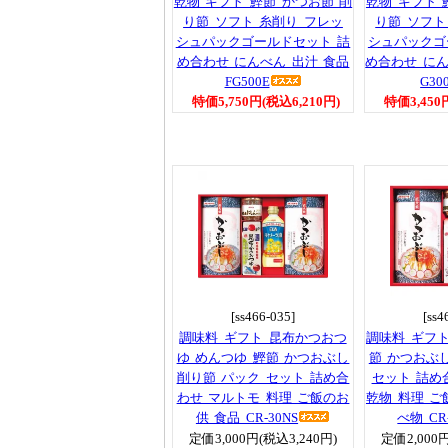
乾物 ギフト 鰹節 かつお節 削
乾物 ギフト 
り節 ソフト 糸削り フレッ
り節 ソフト
シュパックゴールドセット 詰
シュパックゴ
め合わせ にんべん 出汁 食品
め合わせ にん
FG500E
G30
特価5,750円(税込6,210円)
特価3,450
[ss466-035]
[ss4
調味料 ギフト 昆布かつおつ
調味料 ギフト
ゆ めんつゆ 鰹節 かつおぶし
節 かつおぶ
削り節 パック セット 詰め合
セット 詰め
わせ マルトモ 料理 ご飯のお
乾物 料理 ご
供 食品 CR-30NS
べ物 CR-
定価3,000円(税込3,240円)
定価2,000円