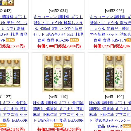
52-042]
[ss452-034]
[ss452-026]
 調味料 ギフト
キッコーマン 調味料 ギフト
キッコーマン 調味料 
うゆ 出汁 だしつ
醤油 生しょうゆ 極旨しょう
醤油 生しょうゆ 塩分
ゆ いつでも新鮮
ゆ 450ml 6本 いつでも新鮮
しょうゆ 昆布だし醤油
合わせ 料理 食品
セット 詰め合わせ PET 料理
でも新鮮 セット 詰め
0VR
食卓 食品 KIS-20N
食卓 食品 KIS-15N
円(税込3,726円)
特価2,300円(税込2,484円)
特価1,725円(税込1,86
51-127]
[ss451-119]
[ss451-100]
料 ギフト 食用油
味の素 調味料 ギフト 食用油
味の素 調味料 ギフト 
油 えごま油 荏胡
調理油 健康油 えごま油 荏胡
調理油 健康油 えごま油
油 アマニ油 セッ
麻油 亜麻仁油 アマニ油 セッ
麻油 亜麻仁油 アマニ油
食品 EGA-50R
ト 詰め合わせ 食品 EGA-30N
ト 詰め合わせ ヘルシー
食品 EGA-20R
円(税込5,940円)
特価3,300円(税込3,564円)