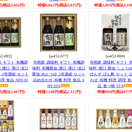
円(税込3,662円)
特価4,662円(税込5,035円)
特価3,885円(税込4,19
52-085]
[ss452-077]
[ss452-069]
料 ギフト 有機調
寺岡家 調味料 ギフト 有機調
寺岡家 調味料 ギフト 
 濃口 薄口 淡口
味料 有機醤油 濃口 薄口 淡口
味料 濃口 醤油 しょうゆ
 2倍濃縮 セット
醤油 めんつゆ 2倍濃縮 セット
ぽんず ぽん酢 セット 
 食品 SHY-30
詰め合わせ 有機 料理 食品 S
わせ 有機 料理 調理 食
HY-20A
品 食べ物 ST-8
円(税込3,467円)
特価2,140円(税込2,312円)
特価904円(税込977