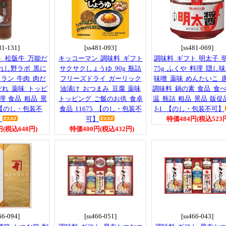
81-131]
[ss481-093]
[ss481-069]
ト 松阪牛 万能だ
キッコーマン 調味料 ギフト
調味料 ギフト 明太子 
 うれし野ラボ 黒に
サクサクしょうゆ 90g 瓶詰
75g ふくや 料理 隠し味
ラン 牛肉 肉だ
フリーズドライ ガーリック
味噌 薬味 めんたいこ 
だれ 薬味 トッピ
油漬け おつまみ 豆腐 薬味
調味料 鍋の素 食品 食べ
理 食品 粗品 景
トッピング ご飯のお供 食卓
温 瓶詰 粗品 景品 販促
 【のし・包装不
食品 11675 【のし・包装不
J-1 【のし・包装不可】
】
可】
特価484円(税込523
円(税込648円)
特価400円(税込432円)
66-094]
[ss466-051]
[ss466-043]