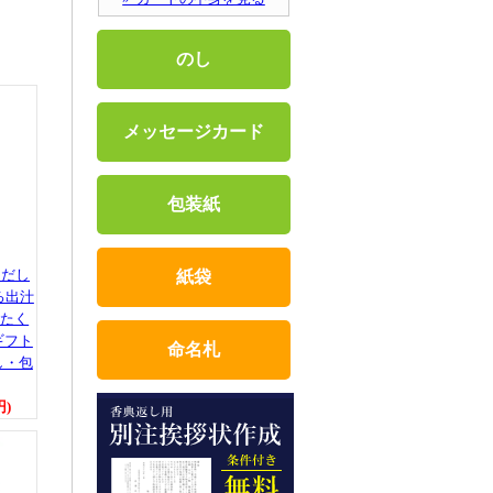
のし
メッセージカード
包装紙
ろだし
紙袋
ぐろ出汁
いたく
ギフト
命名札
し・包
円)