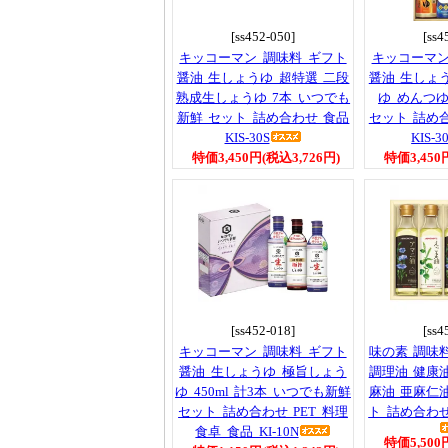
[ss452-050]
[ss4
キッコーマン 調味料 ギフト
キッコーマン
醤油 生しょうゆ 超特選 二段
醤油 生しょ
熟成生しょうゆ 7本 いつでも
ゆ めんつ
新鮮 セット 詰め合わせ 食品
セット 詰め
KIS-30S
KIS-3
特価3,450円(税込3,726円)
特価3,450
[ss452-018]
[ss4
キッコーマン 調味料 ギフト
味の素 調味
醤油 生しょうゆ 極旨しょう
調理油 健康
ゆ 450ml 計3本 いつでも新鮮
麻油 亜麻仁
セット 詰め合わせ PET 料理
ト 詰め合わせ 
食卓 食品 KI-10N
特価5,500