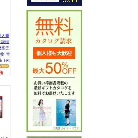
明太醤
 調理
唐辛子
物 常
品 FM
円)