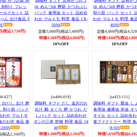
鰹節 かつお節 削
調味料 ギフト 昆布かつおつ
調味料 ギフト 昆布か
 糸削り フレッ
ゆ めんつゆ 鰹節 かつおぶし
ゆ めんつゆ 鰹節 かつ
ールドセット 詰
パック 食用油 セット 詰め合
削り節 パック セット 
べん 出汁食品 F
わせ マルトモ 料理 食品 CR-
わせ マルトモ 料理 食品 
0E
50NS
40NS
円(税込3,726円)
定価5,000円(税込5,400円)
定価4,000円(税込4,32
特価4,500円(税込4,860円)
特価3,600円(税込3,88
10%OFF
10%OFF
66-027]
[ss466-019]
[ss453-111]
 白だし 出汁 鰹
調味料 ギフト だし 金沢のお
調味料 ギフト 醤油 し
し 削り節 パック
出汁 鯛 まぐろ 鰹 かつお だ
食用油 健康油 米油 オ
合わせ マルトモ
しパック セット 詰め合わせ
オイル セット 詰め合わ
飯のお供 食品 食
ダシの三幸 乾物 料理 食品 54
食ファクトリー 料理 食品
20NS
40
H-50S
特価3,300円(税込3,564円)
特価5,650円(税込6,10
(税込2,160円)