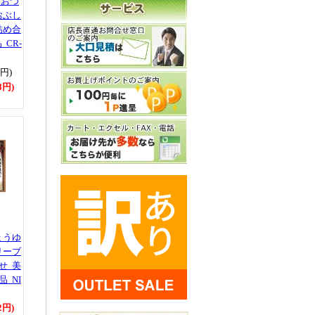
つおつ
おぶし
詰め合
CR-
0円)
8円)
ょうゆ
リーブ
せ 美
 NI
2円)