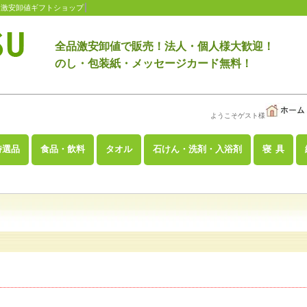
 激安卸値ギフトショップ
全品激安卸値で販売！法人・個人様大歓迎！
のし・包装紙・メッセージカード無料！
ようこそゲスト様
特選品
食品・飲料
タオル
石けん・洗剤・入浴剤
寝 具