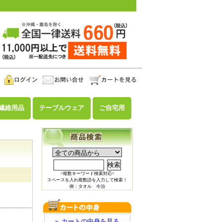
繊維用品
テーブルウェア
ご自宅用
>複数キーワード検索対応<
スペースを入れ複数語を入力して検索！
例：タオル 今治
» カートの中身を見る