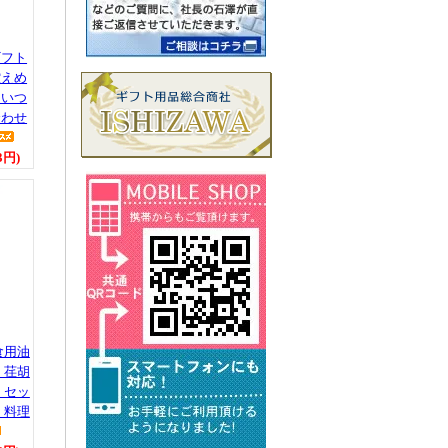
ギフト
控えめ
 いつ
合わせ
3円)
食用油
 荏胡
 セッ
 料理