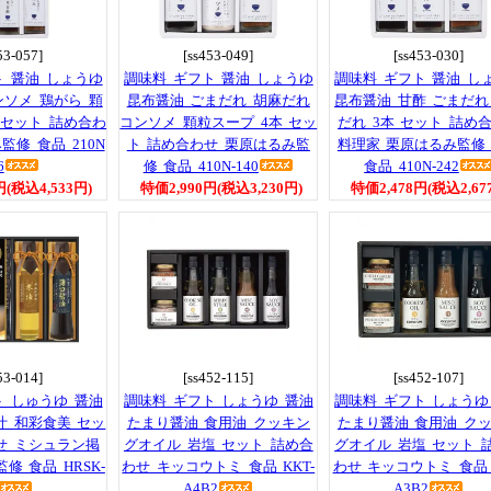
53-057]
[ss453-049]
[ss453-030]
ト 醤油 しょうゆ
調味料 ギフト 醤油 しょうゆ
調味料 ギフト 醤油 し
ンソメ 鶏がら 顆
昆布醤油 ごまだれ 胡麻だれ
昆布醤油 甘酢 ごまだれ
 セット 詰め合わ
コンソメ 顆粒スープ 4本 セッ
だれ 3本 セット 詰め
監修 食品 210N
ト 詰め合わせ 栗原はるみ監
料理家 栗原はるみ監修
6
修 食品 410N-140
食品 410N-242
円(税込4,533円)
特価2,990円(税込3,230円)
特価2,478円(税込2,67
53-014]
[ss452-115]
[ss452-107]
ト しゅうゆ 醤油
調味料 ギフト しょうゆ 醤油
調味料 ギフト しょうゆ
汁 和彩食美 セッ
たまり醤油 食用油 クッキン
たまり醤油 食用油 ク
せ ミシュラン掲
グオイル 岩塩 セット 詰め合
グオイル 岩塩 セット 
修 食品 HRSK-
わせ キッコウトミ 食品 KKT-
わせ キッコウトミ 食品 
A4B2
A3B2