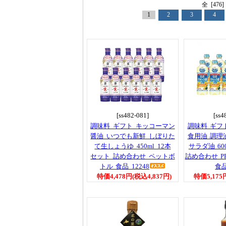
全 [47
1
2
3
4
[ss482-081]
[ss4
調味料 ギフト キッコーマン
調味料 ギフ
醤油 いつでも新鮮 しぼりた
食用油 調理
て生しょうゆ 450ml 12本
サラダ油 60
セット 詰め合わせ ペットボ
詰め合わせ P
トル 食品 12248
食
特価4,478円(税込4,837円)
特価5,175