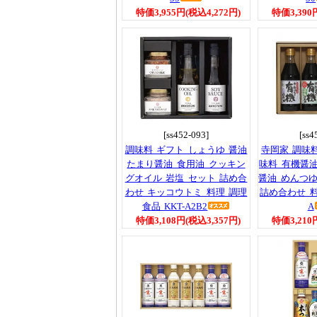
特価3,955円(税込4,272円)
特価3,390
[ss452-093]
[ss4
調味料 ギフト しょうゆ 醤油
寺岡家 調味
たまり醤油 食用油 クッキン
味料 有機醤油
グオイル 岩塩 セット 詰め合
醤油 めんつゆ
わせ キッコウトミ 料理 調理
詰め合わせ 料理
食品 KKT-A2B2
A
特価3,108円(税込3,357円)
特価3,210