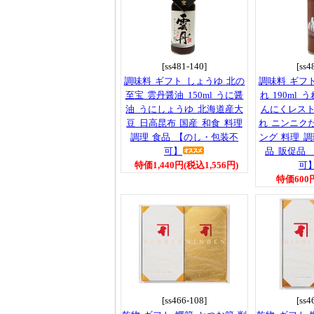
[ss481-140]
[ss4
調味料 ギフト しょうゆ 北の
調味料 ギフ
至宝 雲丹醤油 150ml うに醤
れ 190ml
油 うにしょうゆ 北海道産大
んにくレスト
豆 日高昆布 国産 和食 料理
れ ニンニク
調理 食品 【のし・包装不
ング 料理 調
可】
品 販促品
特価1,440円(税込1,556円)
可
特価600
[ss466-108]
[ss4