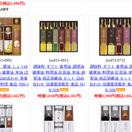
円(税込1,988円)
%OFF
53-090]
[ss453-081]
[ss453-073]
ト 醤油 しょうゆ
調味料 ギフト 食用油 調理油
調味料 ギフト 食用油 
 健康油 米油 ぽ
健康油 料理油 紅花油 米油 綿
健康油 料理油 紅花油 米
 詰め合わせ 美食
実油 純正胡麻油 セット 詰め
実油 純正胡麻油 セット
理 食品 NIH-3
合わせ 信濃屋清風堂 食品 SO
合わせ 信濃屋清風堂 食品
R-50R
R-30R
円(税込3,662円)
特価5,650円(税込6,102円)
特価3,390円(税込3,66