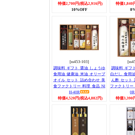
特価2,700円(税込2,916円)
特価1,840
10%OFF
8
[ss453-103]
[ss4
調味料 ギフト 醤油 しょうゆ
調味料 ギフ
食用油 健康油 米油 オリーブ
白だし 食用油
オイル セット 詰め合わせ 美
ん酢 セット
食ファクトリー 料理 食品 NI
ファクトリー 料
H-40R
0R
特価4,520円(税込4,882円)
特価3,390