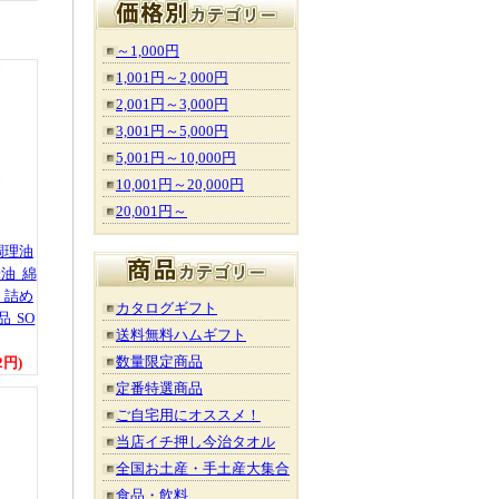
～1,000円
1,001円～2,000円
2,001円～3,000円
3,001円～5,000円
5,001円～10,000円
10,001円～20,000円
20,001円～
調理油
油 綿
 詰め
カタログギフト
 SO
送料無料ハムギフト
数量限定商品
2円)
定番特選商品
ご自宅用にオススメ！
当店イチ押し今治タオル
全国お土産・手土産大集合
食品・飲料